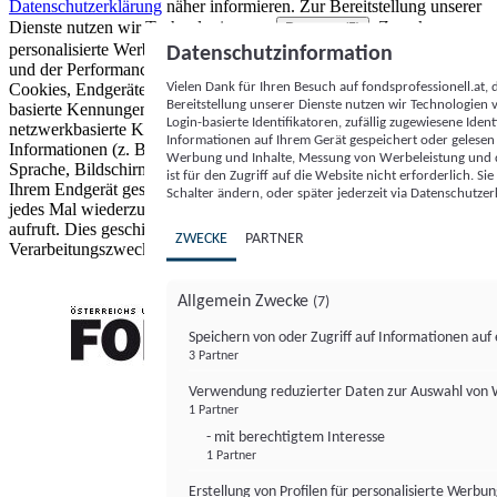
Datenschutzerklärung
näher informieren.
Zur Bereitstellung unserer
Dienste nutzen wir Technologien von
. Zwecke:
Partnern (5)
personalisierte Werbung und Inhalte, Messung von Werbeleistung
Datenschutzinformation
und der Performance von Inhalten sowie Zielgruppenforschung.
Vielen Dank für Ihren Besuch auf fondsprofessionell.at
Cookies, Endgeräte- oder ähnliche Online-Kennungen (z. B. login-
Bereitstellung unserer Dienste nutzen wir Technologien
basierte Kennungen, zufällig generierte Kennungen,
Login-basierte Identifikatoren, zufällig zugewiesene Id
netzwerkbasierte Kennungen) können zusammen mit anderen
Informationen auf Ihrem Gerät gespeichert oder gelese
Informationen (z. B. Browsertyp und Browserinformationen,
Werbung und Inhalte, Messung von Werbeleistung und d
Sprache, Bildschirmgröße, unterstützte Technologien usw.) auf
ist für den Zugriff auf die Website nicht erforderlich. S
Ihrem Endgerät gespeichert oder von dort ausgelesen werden, um es
Schalter ändern, oder später jederzeit via Datenschutzer
jedes Mal wiederzuerkennen, wenn es eine App oder einer Webseite
aufruft. Dies geschieht für einen oder mehrere der hier aufgeführten
ZWECKE
PARTNER
Verarbeitungszwecke.
Allgemein Zwecke
(7)
Speichern von oder Zugriff auf Informationen au
3 Partner
FONDS professionell
Verwendung reduzierter Daten zur Auswahl von
1 Partner
- mit berechtigtem Interesse
1 Partner
Erstellung von Profilen für personalisierte Werbu