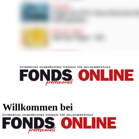
FONDS professionell
FONDS professi
Willkommen bei