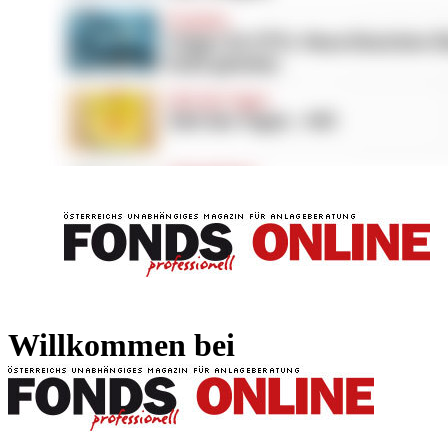
FONDS professionell
FONDS professi
Willkommen bei