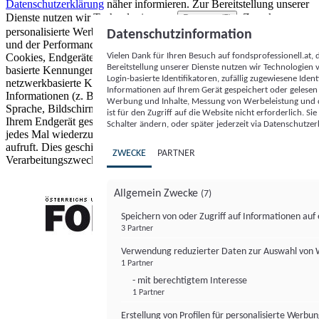
Datenschutzerklärung
näher informieren.
Zur Bereitstellung unserer
Dienste nutzen wir Technologien von
. Zwecke:
Partnern (5)
personalisierte Werbung und Inhalte, Messung von Werbeleistung
Datenschutzinformation
und der Performance von Inhalten sowie Zielgruppenforschung.
Vielen Dank für Ihren Besuch auf fondsprofessionell.at
Cookies, Endgeräte- oder ähnliche Online-Kennungen (z. B. login-
Bereitstellung unserer Dienste nutzen wir Technologien
basierte Kennungen, zufällig generierte Kennungen,
Login-basierte Identifikatoren, zufällig zugewiesene Id
netzwerkbasierte Kennungen) können zusammen mit anderen
Informationen auf Ihrem Gerät gespeichert oder gelese
Informationen (z. B. Browsertyp und Browserinformationen,
Werbung und Inhalte, Messung von Werbeleistung und d
Sprache, Bildschirmgröße, unterstützte Technologien usw.) auf
ist für den Zugriff auf die Website nicht erforderlich. S
Ihrem Endgerät gespeichert oder von dort ausgelesen werden, um es
Schalter ändern, oder später jederzeit via Datenschutzer
jedes Mal wiederzuerkennen, wenn es eine App oder einer Webseite
aufruft. Dies geschieht für einen oder mehrere der hier aufgeführten
ZWECKE
PARTNER
Verarbeitungszwecke.
Allgemein Zwecke
(7)
Speichern von oder Zugriff auf Informationen au
3 Partner
FONDS professionell
Verwendung reduzierter Daten zur Auswahl von
1 Partner
- mit berechtigtem Interesse
1 Partner
Erstellung von Profilen für personalisierte Werbu