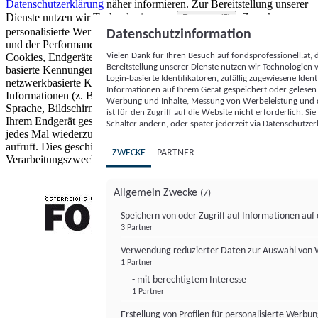
Datenschutzerklärung
näher informieren.
Zur Bereitstellung unserer
Dienste nutzen wir Technologien von
. Zwecke:
Partnern (5)
personalisierte Werbung und Inhalte, Messung von Werbeleistung
Datenschutzinformation
und der Performance von Inhalten sowie Zielgruppenforschung.
Vielen Dank für Ihren Besuch auf fondsprofessionell.at
Cookies, Endgeräte- oder ähnliche Online-Kennungen (z. B. login-
Bereitstellung unserer Dienste nutzen wir Technologien
basierte Kennungen, zufällig generierte Kennungen,
Login-basierte Identifikatoren, zufällig zugewiesene Id
netzwerkbasierte Kennungen) können zusammen mit anderen
Informationen auf Ihrem Gerät gespeichert oder gelese
Informationen (z. B. Browsertyp und Browserinformationen,
Werbung und Inhalte, Messung von Werbeleistung und d
Sprache, Bildschirmgröße, unterstützte Technologien usw.) auf
ist für den Zugriff auf die Website nicht erforderlich. S
Ihrem Endgerät gespeichert oder von dort ausgelesen werden, um es
Schalter ändern, oder später jederzeit via Datenschutzer
jedes Mal wiederzuerkennen, wenn es eine App oder einer Webseite
aufruft. Dies geschieht für einen oder mehrere der hier aufgeführten
ZWECKE
PARTNER
Verarbeitungszwecke.
Allgemein Zwecke
(7)
Speichern von oder Zugriff auf Informationen au
3 Partner
FONDS professionell
Verwendung reduzierter Daten zur Auswahl von
1 Partner
- mit berechtigtem Interesse
1 Partner
Erstellung von Profilen für personalisierte Werbu