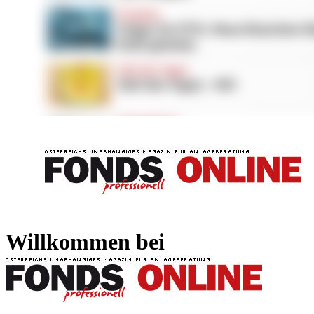
FONDS professionell
FONDS professi
Willkommen bei