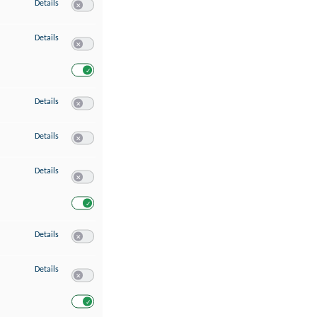
zu Speichern von oder Zugriff auf Informationen auf einem Endgerät
Details
Switch zum Einwilligen bzw. Ablehnen des Dienstes Speichern 
zu Verwendung reduzierter Daten zur Auswahl von Werbeanzeigen
Details
Switch zum Einwilligen bzw. Ablehnen des Dienstes Verwend
Switch zum Einwilligen bzw. Ablehnen des Dienstes Verwendu
zu Erstellung von Profilen für personalisierte Werbung
Details
Switch zum Einwilligen bzw. Ablehnen des Dienstes Erstellung 
zu Verwendung von Profilen zur Auswahl personalisierter Werbung
Details
Switch zum Einwilligen bzw. Ablehnen des Dienstes Verwendun
zu Messung der Werbeleistung
Details
Switch zum Einwilligen bzw. Ablehnen des Dienstes Messung 
Switch zum Einwilligen bzw. Ablehnen des Dienstes Messung d
zu Messung der Performance von Inhalten
Details
Switch zum Einwilligen bzw. Ablehnen des Dienstes Messung 
zu Analyse von Zielgruppen durch Statistiken oder Kombinationen von Dat
Details
Switch zum Einwilligen bzw. Ablehnen des Dienstes Analyse v
Switch zum Einwilligen bzw. Ablehnen des Dienstes Analyse v