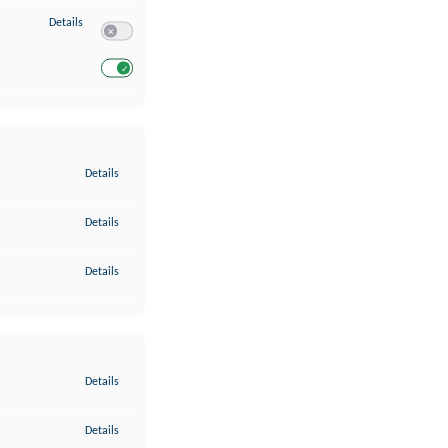
zu Entwicklung und Verbesserung der Angebote
Details
Switch zum Einwilligen bzw. Ablehnen des Dienstes Entwickl
Switch zum Einwilligen bzw. Ablehnen des Dienstes Entwicklu
zu Gewährleistung der Sicherheit, Verhinderung und Aufdeckung v
Details
zu Bereitstellung und Anzeige von Werbung und Inhalten
Details
zu Ihre Entscheidungen zum Datenschutz speichern und übermittel
Details
zu Abgleichung und Kombination von Daten aus unterschiedlichen 
Details
zu Verknüpfung verschiedener Endgeräte
Details