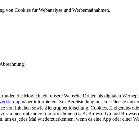
ndung von Cookies für Webanalyse und Werbemaßnahmen.
e Abrechnung).
ünden die Möglichkeit, unsere Webseite Dritten als digitalen Werbeplat
zerklärung
näher informieren.
Zur Bereitstellung unserer Dienste nutz
e von Inhalten sowie Zielgruppenforschung. Cookies, Endgeräte- ode
 zusammen mit anderen Informationen (z. B. Browsertyp und Browserin
n, um es jedes Mal wiederzuerkennen, wenn es eine App oder einer Webs