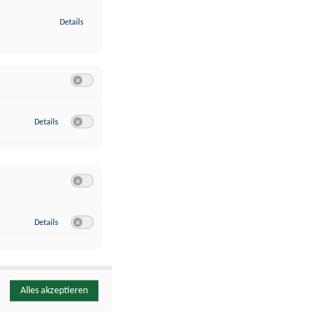
zu Identifikation von Endgeräten anhand automatisch übermittelte
Details
Switch zum Einwilligen bzw. Ablehnen der Kategorie Analyse / 
zu Google Analytics
Details
Switch zum Einwilligen bzw. Ablehnen des Dienstes Google Ana
Switch zum Einwilligen bzw. Ablehnen der Kategorie Sonstige 
zu YouTube
Details
Switch zum Einwilligen bzw. Ablehnen des Dienstes YouTube
Alles akzeptieren