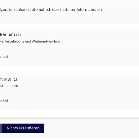
ndgeräten anhand automatisch übermittelter Informationen
icht IAB)
(1)
Fehlerbehebung und Weiterentwicklung
Irland
Impressum
Datenschutzerklärung
Datenschutzeinstellungen
ht IAB)
(1)
nformationen
Irland
ionell
Nichts akzeptieren