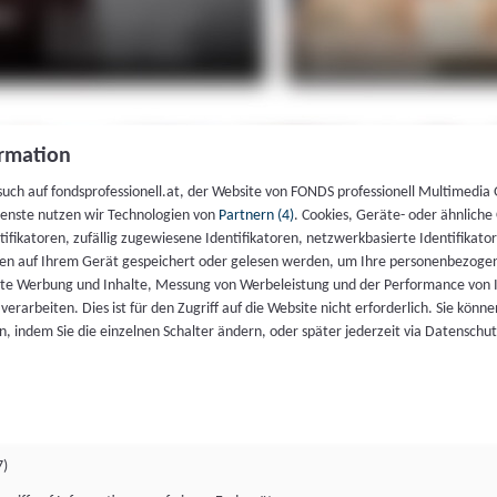
rmation
such auf fondsprofessionell.at, der Website von FONDS professionell Multimedia
ienste nutzen wir Technologien von
Partnern (4)
. Cookies, Geräte- oder ähnliche
entifikatoren, zufällig zugewiesene Identifikatoren, netzwerkbasierte Identifik
en auf Ihrem Gerät gespeichert oder gelesen werden, um Ihre personenbezogen
rte Werbung und Inhalte, Messung von Werbeleistung und der Performance von 
erarbeiten. Dies ist für den Zugriff auf die Website nicht erforderlich. Sie können
, indem Sie die einzelnen Schalter ändern, oder später jederzeit via Datenschu
7)