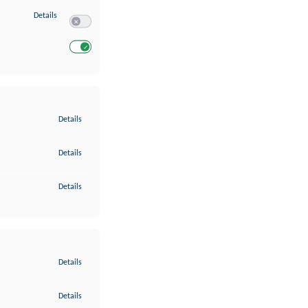
zu Entwicklung und Verbesserung der Angebote
Details
Switch zum Einwilligen bzw. Ablehnen des Dienstes Entwickl
Switch zum Einwilligen bzw. Ablehnen des Dienstes Entwicklu
zu Gewährleistung der Sicherheit, Verhinderung und Aufdeckung v
Details
zu Bereitstellung und Anzeige von Werbung und Inhalten
Details
zu Ihre Entscheidungen zum Datenschutz speichern und übermittel
Details
zu Abgleichung und Kombination von Daten aus unterschiedlichen 
Details
zu Verknüpfung verschiedener Endgeräte
Details