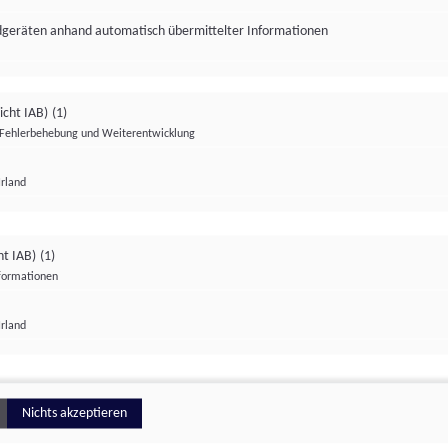
ndgeräten anhand automatisch übermittelter Informationen
icht IAB)
(1)
Fehlerbehebung und Weiterentwicklung
Irland
Impressum
Datenschutzerklärung
Datenschutzeinstellungen
ht IAB)
(1)
nformationen
Irland
ionell
Nichts akzeptieren