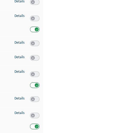
zu Speichern von oder Zugriff auf Informationen auf einem Endgerät
Details
Switch zum Einwilligen bzw. Ablehnen des Dienstes Speichern 
zu Verwendung reduzierter Daten zur Auswahl von Werbeanzeigen
Details
Switch zum Einwilligen bzw. Ablehnen des Dienstes Verwend
Switch zum Einwilligen bzw. Ablehnen des Dienstes Verwendu
zu Erstellung von Profilen für personalisierte Werbung
Details
Switch zum Einwilligen bzw. Ablehnen des Dienstes Erstellung 
zu Verwendung von Profilen zur Auswahl personalisierter Werbung
Details
Switch zum Einwilligen bzw. Ablehnen des Dienstes Verwendun
zu Messung der Werbeleistung
Details
Switch zum Einwilligen bzw. Ablehnen des Dienstes Messung 
Switch zum Einwilligen bzw. Ablehnen des Dienstes Messung d
zu Messung der Performance von Inhalten
Details
Switch zum Einwilligen bzw. Ablehnen des Dienstes Messung 
zu Analyse von Zielgruppen durch Statistiken oder Kombinationen von Dat
Details
Switch zum Einwilligen bzw. Ablehnen des Dienstes Analyse v
Switch zum Einwilligen bzw. Ablehnen des Dienstes Analyse v