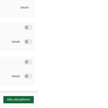
zu Identifikation von Endgeräten anhand automatisch übermittelte
Details
Switch zum Einwilligen bzw. Ablehnen der Kategorie Analyse / 
zu Google Analytics
Details
Switch zum Einwilligen bzw. Ablehnen des Dienstes Google Ana
Switch zum Einwilligen bzw. Ablehnen der Kategorie Sonstige 
zu YouTube
Details
Switch zum Einwilligen bzw. Ablehnen des Dienstes YouTube
Alles akzeptieren