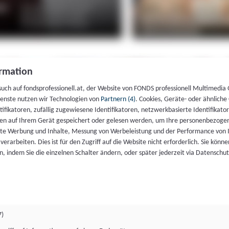
rmation
such auf fondsprofessionell.at, der Website von FONDS professionell Multimedia
ienste nutzen wir Technologien von
Partnern (4)
. Cookies, Geräte- oder ähnliche
entifikatoren, zufällig zugewiesene Identifikatoren, netzwerkbasierte Identifik
en auf Ihrem Gerät gespeichert oder gelesen werden, um Ihre personenbezogen
rte Werbung und Inhalte, Messung von Werbeleistung und der Performance von 
erarbeiten. Dies ist für den Zugriff auf die Website nicht erforderlich. Sie können
, indem Sie die einzelnen Schalter ändern, oder später jederzeit via Datenschu
7)