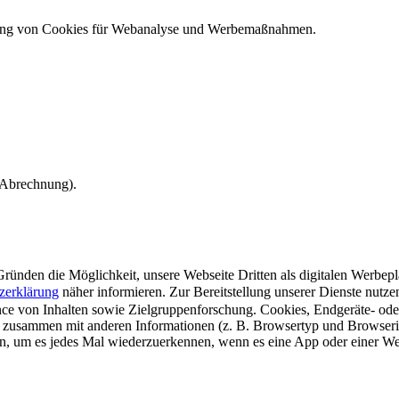
ndung von Cookies für Webanalyse und Werbemaßnahmen.
e Abrechnung).
ünden die Möglichkeit, unsere Webseite Dritten als digitalen Werbeplat
zerklärung
näher informieren.
Zur Bereitstellung unserer Dienste nutz
e von Inhalten sowie Zielgruppenforschung. Cookies, Endgeräte- ode
 zusammen mit anderen Informationen (z. B. Browsertyp und Browserin
n, um es jedes Mal wiederzuerkennen, wenn es eine App oder einer Webs