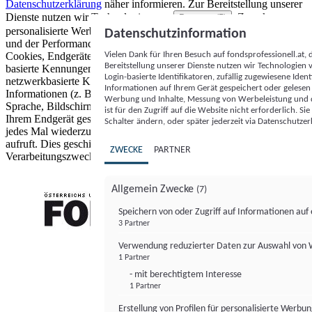
Datenschutzerklärung
näher informieren.
Zur Bereitstellung unserer
Dienste nutzen wir Technologien von
. Zwecke:
Partnern (5)
personalisierte Werbung und Inhalte, Messung von Werbeleistung
Datenschutzinformation
und der Performance von Inhalten sowie Zielgruppenforschung.
Vielen Dank für Ihren Besuch auf fondsprofessionell.at
Cookies, Endgeräte- oder ähnliche Online-Kennungen (z. B. login-
Bereitstellung unserer Dienste nutzen wir Technologien
basierte Kennungen, zufällig generierte Kennungen,
Login-basierte Identifikatoren, zufällig zugewiesene Id
netzwerkbasierte Kennungen) können zusammen mit anderen
Informationen auf Ihrem Gerät gespeichert oder gelese
Informationen (z. B. Browsertyp und Browserinformationen,
Werbung und Inhalte, Messung von Werbeleistung und d
Sprache, Bildschirmgröße, unterstützte Technologien usw.) auf
ist für den Zugriff auf die Website nicht erforderlich. S
Ihrem Endgerät gespeichert oder von dort ausgelesen werden, um es
Schalter ändern, oder später jederzeit via Datenschutzer
jedes Mal wiederzuerkennen, wenn es eine App oder einer Webseite
aufruft. Dies geschieht für einen oder mehrere der hier aufgeführten
ZWECKE
PARTNER
Verarbeitungszwecke.
Allgemein Zwecke
(7)
Speichern von oder Zugriff auf Informationen au
3 Partner
FONDS professionell
Verwendung reduzierter Daten zur Auswahl von
1 Partner
- mit berechtigtem Interesse
1 Partner
Erstellung von Profilen für personalisierte Werbu