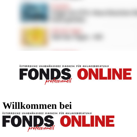
FONDS professionell
FONDS professi
Willkommen bei