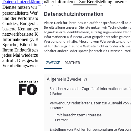
Datenschutzerklärung
näher informieren.
Zur Bereitstellung unserer
Dienste nutzen wir Technologien von
. Zwecke:
Partnern (5)
personalisierte Werbung und Inhalte, Messung von Werbeleistung
Datenschutzinformation
und der Performance von Inhalten sowie Zielgruppenforschung.
Vielen Dank für Ihren Besuch auf fondsprofessionell.at
Cookies, Endgeräte- oder ähnliche Online-Kennungen (z. B. login-
Bereitstellung unserer Dienste nutzen wir Technologien
basierte Kennungen, zufällig generierte Kennungen,
Login-basierte Identifikatoren, zufällig zugewiesene Id
netzwerkbasierte Kennungen) können zusammen mit anderen
Informationen auf Ihrem Gerät gespeichert oder gelese
Informationen (z. B. Browsertyp und Browserinformationen,
Werbung und Inhalte, Messung von Werbeleistung und d
Sprache, Bildschirmgröße, unterstützte Technologien usw.) auf
ist für den Zugriff auf die Website nicht erforderlich. S
Ihrem Endgerät gespeichert oder von dort ausgelesen werden, um es
Schalter ändern, oder später jederzeit via Datenschutzer
jedes Mal wiederzuerkennen, wenn es eine App oder einer Webseite
aufruft. Dies geschieht für einen oder mehrere der hier aufgeführten
ZWECKE
PARTNER
Verarbeitungszwecke.
Allgemein Zwecke
(7)
Speichern von oder Zugriff auf Informationen au
3 Partner
FONDS professionell
Verwendung reduzierter Daten zur Auswahl von
1 Partner
- mit berechtigtem Interesse
1 Partner
Erstellung von Profilen für personalisierte Werbu