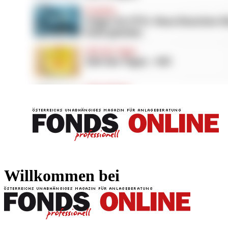
FONDS professionell
FONDS professi
Willkommen bei