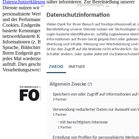
Datenschutzerklärung
näher informieren.
Zur Bereitstellung unserer
Dienste nutzen wir Technologien von
. Zwecke:
Partnern (5)
personalisierte Werbung und Inhalte, Messung von Werbeleistung
Datenschutzinformation
und der Performance von Inhalten sowie Zielgruppenforschung.
Vielen Dank für Ihren Besuch auf fondsprofessionell.at
Cookies, Endgeräte- oder ähnliche Online-Kennungen (z. B. login-
Bereitstellung unserer Dienste nutzen wir Technologien
basierte Kennungen, zufällig generierte Kennungen,
Login-basierte Identifikatoren, zufällig zugewiesene Id
netzwerkbasierte Kennungen) können zusammen mit anderen
Informationen auf Ihrem Gerät gespeichert oder gelese
Informationen (z. B. Browsertyp und Browserinformationen,
Werbung und Inhalte, Messung von Werbeleistung und d
Sprache, Bildschirmgröße, unterstützte Technologien usw.) auf
ist für den Zugriff auf die Website nicht erforderlich. S
Ihrem Endgerät gespeichert oder von dort ausgelesen werden, um es
Schalter ändern, oder später jederzeit via Datenschutzer
jedes Mal wiederzuerkennen, wenn es eine App oder einer Webseite
aufruft. Dies geschieht für einen oder mehrere der hier aufgeführten
ZWECKE
PARTNER
Verarbeitungszwecke.
Allgemein Zwecke
(7)
Speichern von oder Zugriff auf Informationen au
3 Partner
FONDS professionell
Verwendung reduzierter Daten zur Auswahl von
1 Partner
- mit berechtigtem Interesse
1 Partner
Erstellung von Profilen für personalisierte Werbu