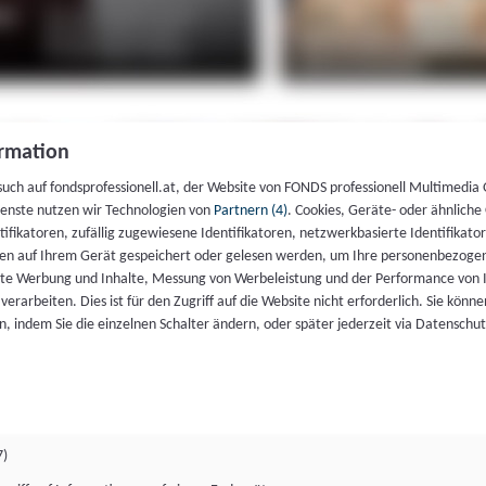
rmation
such auf fondsprofessionell.at, der Website von FONDS professionell Multimedia
ienste nutzen wir Technologien von
Partnern (4)
. Cookies, Geräte- oder ähnliche
entifikatoren, zufällig zugewiesene Identifikatoren, netzwerkbasierte Identifik
en auf Ihrem Gerät gespeichert oder gelesen werden, um Ihre personenbezogen
rte Werbung und Inhalte, Messung von Werbeleistung und der Performance von 
erarbeiten. Dies ist für den Zugriff auf die Website nicht erforderlich. Sie können
, indem Sie die einzelnen Schalter ändern, oder später jederzeit via Datenschu
7)