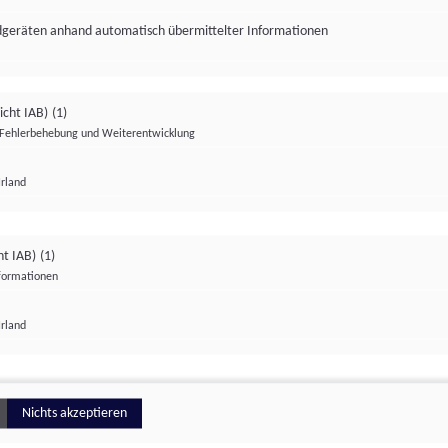
ndgeräten anhand automatisch übermittelter Informationen
icht IAB)
(1)
Fehlerbehebung und Weiterentwicklung
Irland
Impressum
Datenschutzerklärung
Datenschutzeinstellungen
ht IAB)
(1)
nformationen
Irland
ionell
Nichts akzeptieren