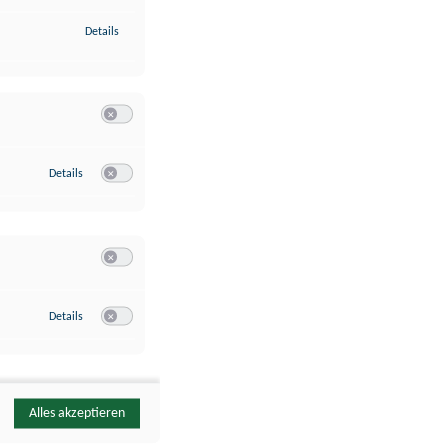
zu Identifikation von Endgeräten anhand automatisch übermittelte
Details
Switch zum Einwilligen bzw. Ablehnen der Kategorie Analyse / 
zu Google Analytics
Details
Switch zum Einwilligen bzw. Ablehnen des Dienstes Google Ana
Switch zum Einwilligen bzw. Ablehnen der Kategorie Sonstige 
zu YouTube
Details
Switch zum Einwilligen bzw. Ablehnen des Dienstes YouTube
Alles akzeptieren