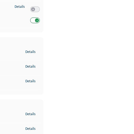
zu Entwicklung und Verbesserung der Angebote
Details
Switch zum Einwilligen bzw. Ablehnen des Dienstes Entwickl
Switch zum Einwilligen bzw. Ablehnen des Dienstes Entwicklu
zu Gewährleistung der Sicherheit, Verhinderung und Aufdeckung v
Details
zu Bereitstellung und Anzeige von Werbung und Inhalten
Details
zu Ihre Entscheidungen zum Datenschutz speichern und übermittel
Details
zu Abgleichung und Kombination von Daten aus unterschiedlichen 
Details
zu Verknüpfung verschiedener Endgeräte
Details