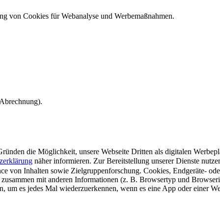
ndung von Cookies für Webanalyse und Werbemaßnahmen.
e Abrechnung).
ünden die Möglichkeit, unsere Webseite Dritten als digitalen Werbeplat
zerklärung
näher informieren.
Zur Bereitstellung unserer Dienste nutz
e von Inhalten sowie Zielgruppenforschung. Cookies, Endgeräte- ode
 zusammen mit anderen Informationen (z. B. Browsertyp und Browserin
n, um es jedes Mal wiederzuerkennen, wenn es eine App oder einer Webs