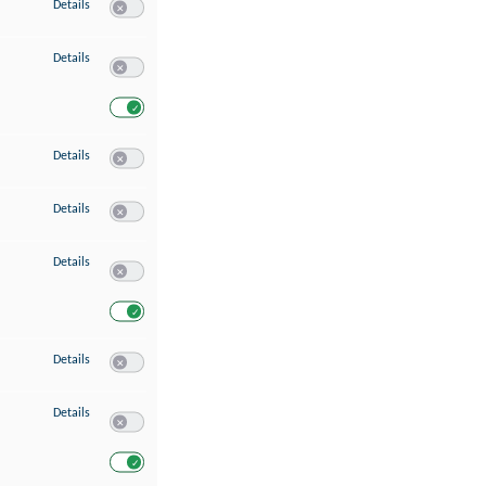
zu Speichern von oder Zugriff auf Informationen auf einem Endgerät
Details
Switch zum Einwilligen bzw. Ablehnen des Dienstes Speichern 
zu Verwendung reduzierter Daten zur Auswahl von Werbeanzeigen
Details
Switch zum Einwilligen bzw. Ablehnen des Dienstes Verwend
Switch zum Einwilligen bzw. Ablehnen des Dienstes Verwendu
zu Erstellung von Profilen für personalisierte Werbung
Details
Switch zum Einwilligen bzw. Ablehnen des Dienstes Erstellung 
zu Verwendung von Profilen zur Auswahl personalisierter Werbung
Details
Switch zum Einwilligen bzw. Ablehnen des Dienstes Verwendun
zu Messung der Werbeleistung
Details
Switch zum Einwilligen bzw. Ablehnen des Dienstes Messung 
Switch zum Einwilligen bzw. Ablehnen des Dienstes Messung d
zu Messung der Performance von Inhalten
Details
Switch zum Einwilligen bzw. Ablehnen des Dienstes Messung 
zu Analyse von Zielgruppen durch Statistiken oder Kombinationen von Dat
Details
Switch zum Einwilligen bzw. Ablehnen des Dienstes Analyse v
Switch zum Einwilligen bzw. Ablehnen des Dienstes Analyse v