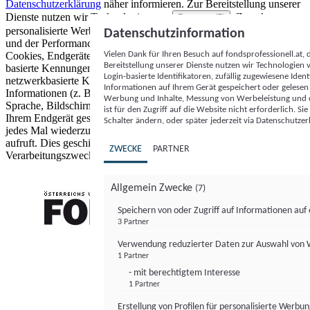
Datenschutzerklärung
näher informieren.
Zur Bereitstellung unserer
Dienste nutzen wir Technologien von
. Zwecke:
Partnern (5)
personalisierte Werbung und Inhalte, Messung von Werbeleistung
Datenschutzinformation
und der Performance von Inhalten sowie Zielgruppenforschung.
Vielen Dank für Ihren Besuch auf fondsprofessionell.at
Cookies, Endgeräte- oder ähnliche Online-Kennungen (z. B. login-
Bereitstellung unserer Dienste nutzen wir Technologien
basierte Kennungen, zufällig generierte Kennungen,
Login-basierte Identifikatoren, zufällig zugewiesene Id
netzwerkbasierte Kennungen) können zusammen mit anderen
Informationen auf Ihrem Gerät gespeichert oder gelese
Informationen (z. B. Browsertyp und Browserinformationen,
Werbung und Inhalte, Messung von Werbeleistung und d
Sprache, Bildschirmgröße, unterstützte Technologien usw.) auf
ist für den Zugriff auf die Website nicht erforderlich. S
Ihrem Endgerät gespeichert oder von dort ausgelesen werden, um es
Schalter ändern, oder später jederzeit via Datenschutzer
jedes Mal wiederzuerkennen, wenn es eine App oder einer Webseite
aufruft. Dies geschieht für einen oder mehrere der hier aufgeführten
ZWECKE
PARTNER
Verarbeitungszwecke.
Allgemein Zwecke
(7)
Speichern von oder Zugriff auf Informationen au
3 Partner
FONDS professionell
Verwendung reduzierter Daten zur Auswahl von
1 Partner
- mit berechtigtem Interesse
1 Partner
Erstellung von Profilen für personalisierte Werbu