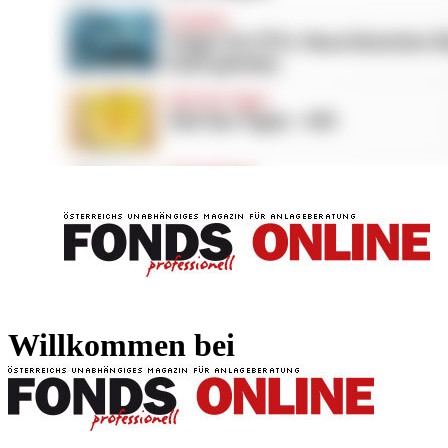
FONDS professionell
FONDS professi
Willkommen bei