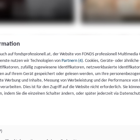
rmation
such auf fondsprofessionell.at, der Website von FONDS professionell Multimedia
ienste nutzen wir Technologien von
Partnern (4)
. Cookies, Geräte- oder ähnliche
entifikatoren, zufällig zugewiesene Identifikatoren, netzwerkbasierte Identifik
en auf Ihrem Gerät gespeichert oder gelesen werden, um Ihre personenbezogen
rte Werbung und Inhalte, Messung von Werbeleistung und der Performance von 
erarbeiten. Dies ist für den Zugriff auf die Website nicht erforderlich. Sie können
, indem Sie die einzelnen Schalter ändern, oder später jederzeit via Datenschu
7)