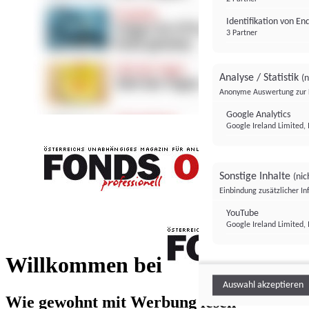
Identifikation von E
3 Partner
Analyse / Statistik
(n
Anonyme Auswertung zur 
Google Analytics
Google Ireland Limited, 
Sonstige Inhalte
(nic
Einbindung zusätzlicher I
FONDS professionell
YouTube
Google Ireland Limited, 
FONDS profess
Willkommen bei
Auswahl akzeptieren
Wie gewohnt mit Werbung lesen