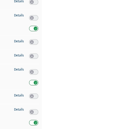
zu Speichern von oder Zugriff auf Informationen auf einem Endgerät
Details
Switch zum Einwilligen bzw. Ablehnen des Dienstes Speichern 
zu Verwendung reduzierter Daten zur Auswahl von Werbeanzeigen
Details
Switch zum Einwilligen bzw. Ablehnen des Dienstes Verwend
Switch zum Einwilligen bzw. Ablehnen des Dienstes Verwendu
zu Erstellung von Profilen für personalisierte Werbung
Details
Switch zum Einwilligen bzw. Ablehnen des Dienstes Erstellung 
zu Verwendung von Profilen zur Auswahl personalisierter Werbung
Details
Switch zum Einwilligen bzw. Ablehnen des Dienstes Verwendun
zu Messung der Werbeleistung
Details
Switch zum Einwilligen bzw. Ablehnen des Dienstes Messung 
Switch zum Einwilligen bzw. Ablehnen des Dienstes Messung d
zu Messung der Performance von Inhalten
Details
Switch zum Einwilligen bzw. Ablehnen des Dienstes Messung 
zu Analyse von Zielgruppen durch Statistiken oder Kombinationen von Dat
Details
Switch zum Einwilligen bzw. Ablehnen des Dienstes Analyse v
Switch zum Einwilligen bzw. Ablehnen des Dienstes Analyse v