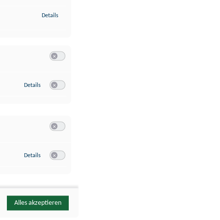
zu Identifikation von Endgeräten anhand automatisch übermittelte
Details
Switch zum Einwilligen bzw. Ablehnen der Kategorie Analyse / 
zu Google Analytics
Details
Switch zum Einwilligen bzw. Ablehnen des Dienstes Google Ana
Switch zum Einwilligen bzw. Ablehnen der Kategorie Sonstige 
zu YouTube
Details
Switch zum Einwilligen bzw. Ablehnen des Dienstes YouTube
Alles akzeptieren