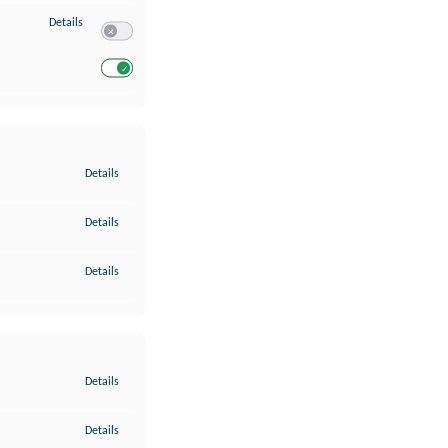
zu Entwicklung und Verbesserung der Angebote
Details
Switch zum Einwilligen bzw. Ablehnen des Dienstes Entwickl
Switch zum Einwilligen bzw. Ablehnen des Dienstes Entwicklu
zu Gewährleistung der Sicherheit, Verhinderung und Aufdeckung v
Details
zu Bereitstellung und Anzeige von Werbung und Inhalten
Details
zu Ihre Entscheidungen zum Datenschutz speichern und übermittel
Details
zu Abgleichung und Kombination von Daten aus unterschiedlichen 
Details
zu Verknüpfung verschiedener Endgeräte
Details