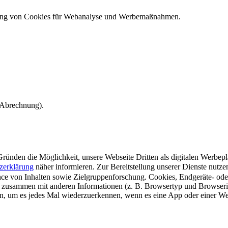
ndung von Cookies für Webanalyse und Werbemaßnahmen.
e Abrechnung).
ünden die Möglichkeit, unsere Webseite Dritten als digitalen Werbeplat
zerklärung
näher informieren.
Zur Bereitstellung unserer Dienste nutz
e von Inhalten sowie Zielgruppenforschung. Cookies, Endgeräte- ode
 zusammen mit anderen Informationen (z. B. Browsertyp und Browserin
n, um es jedes Mal wiederzuerkennen, wenn es eine App oder einer Webs