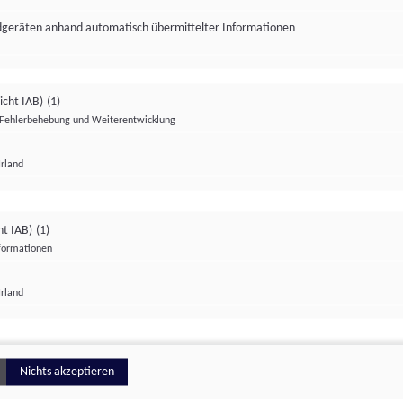
ndgeräten anhand automatisch übermittelter Informationen
icht IAB)
(1)
Fehlerbehebung und Weiterentwicklung
Irland
Impressum
Datenschutzerklärung
Datenschutzeinstellungen
ht IAB)
(1)
nformationen
Irland
ionell
Nichts akzeptieren