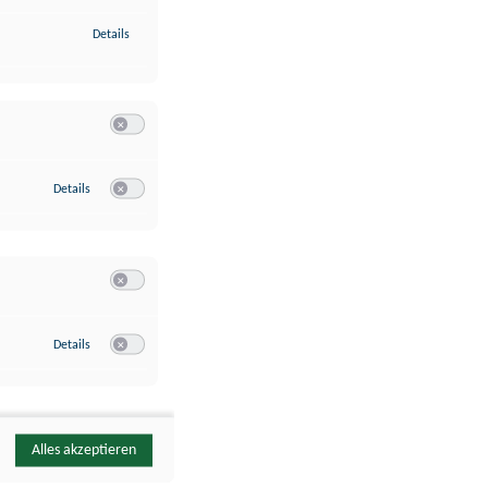
zu Identifikation von Endgeräten anhand automatisch übermittelte
Details
Switch zum Einwilligen bzw. Ablehnen der Kategorie Analyse / 
zu Google Analytics
Details
Switch zum Einwilligen bzw. Ablehnen des Dienstes Google Ana
Switch zum Einwilligen bzw. Ablehnen der Kategorie Sonstige 
zu YouTube
Details
Switch zum Einwilligen bzw. Ablehnen des Dienstes YouTube
Alles akzeptieren