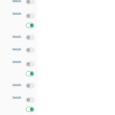
zu Speichern von oder Zugriff auf Informationen auf einem Endgerät
Details
Switch zum Einwilligen bzw. Ablehnen des Dienstes Speichern 
zu Verwendung reduzierter Daten zur Auswahl von Werbeanzeigen
Details
Switch zum Einwilligen bzw. Ablehnen des Dienstes Verwend
Switch zum Einwilligen bzw. Ablehnen des Dienstes Verwendu
zu Erstellung von Profilen für personalisierte Werbung
Details
Switch zum Einwilligen bzw. Ablehnen des Dienstes Erstellung 
zu Verwendung von Profilen zur Auswahl personalisierter Werbung
Details
Switch zum Einwilligen bzw. Ablehnen des Dienstes Verwendun
zu Messung der Werbeleistung
Details
Switch zum Einwilligen bzw. Ablehnen des Dienstes Messung 
Switch zum Einwilligen bzw. Ablehnen des Dienstes Messung d
zu Messung der Performance von Inhalten
Details
Switch zum Einwilligen bzw. Ablehnen des Dienstes Messung 
zu Analyse von Zielgruppen durch Statistiken oder Kombinationen von Dat
Details
Switch zum Einwilligen bzw. Ablehnen des Dienstes Analyse v
Switch zum Einwilligen bzw. Ablehnen des Dienstes Analyse v