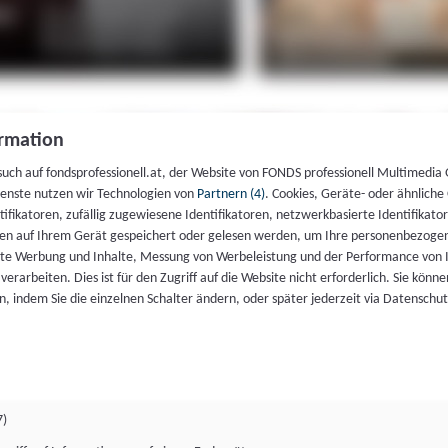
rmation
such auf fondsprofessionell.at, der Website von FONDS professionell Multimedia
ienste nutzen wir Technologien von
Partnern (4)
. Cookies, Geräte- oder ähnliche
entifikatoren, zufällig zugewiesene Identifikatoren, netzwerkbasierte Identifik
en auf Ihrem Gerät gespeichert oder gelesen werden, um Ihre personenbezogen
rte Werbung und Inhalte, Messung von Werbeleistung und der Performance von 
erarbeiten. Dies ist für den Zugriff auf die Website nicht erforderlich. Sie können
, indem Sie die einzelnen Schalter ändern, oder später jederzeit via Datenschu
7)