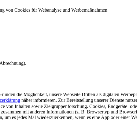
ndung von Cookies für Webanalyse und Werbemaßnahmen.
e Abrechnung).
ünden die Möglichkeit, unsere Webseite Dritten als digitalen Werbeplat
zerklärung
näher informieren.
Zur Bereitstellung unserer Dienste nutz
e von Inhalten sowie Zielgruppenforschung. Cookies, Endgeräte- ode
 zusammen mit anderen Informationen (z. B. Browsertyp und Browserin
n, um es jedes Mal wiederzuerkennen, wenn es eine App oder einer Webs