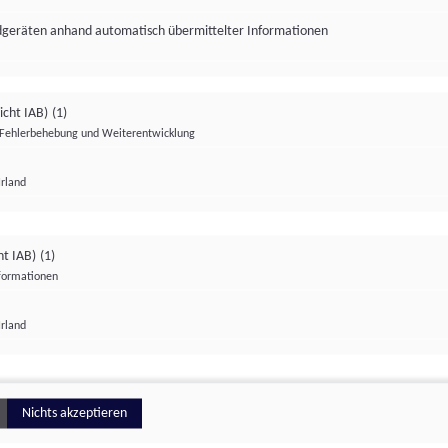
ndgeräten anhand automatisch übermittelter Informationen
icht IAB)
(1)
Fehlerbehebung und Weiterentwicklung
Irland
Impressum
Datenschutzerklärung
Datenschutzeinstellungen
ht IAB)
(1)
nformationen
Irland
ionell
Nichts akzeptieren