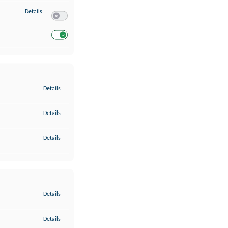
zu Entwicklung und Verbesserung der Angebote
Details
Switch zum Einwilligen bzw. Ablehnen des Dienstes Entwickl
Switch zum Einwilligen bzw. Ablehnen des Dienstes Entwicklu
zu Gewährleistung der Sicherheit, Verhinderung und Aufdeckung v
Details
zu Bereitstellung und Anzeige von Werbung und Inhalten
Details
zu Ihre Entscheidungen zum Datenschutz speichern und übermittel
Details
zu Abgleichung und Kombination von Daten aus unterschiedlichen 
Details
zu Verknüpfung verschiedener Endgeräte
Details