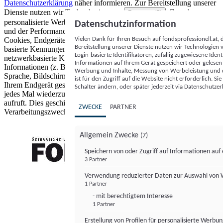
Datenschutzerklärung
näher informieren.
Zur Bereitstellung unserer
Dienste nutzen wir Technologien von
. Zwecke:
Partnern (5)
personalisierte Werbung und Inhalte, Messung von Werbeleistung
Datenschutzinformation
und der Performance von Inhalten sowie Zielgruppenforschung.
Vielen Dank für Ihren Besuch auf fondsprofessionell.at
Cookies, Endgeräte- oder ähnliche Online-Kennungen (z. B. login-
Bereitstellung unserer Dienste nutzen wir Technologien
basierte Kennungen, zufällig generierte Kennungen,
Login-basierte Identifikatoren, zufällig zugewiesene Id
netzwerkbasierte Kennungen) können zusammen mit anderen
Informationen auf Ihrem Gerät gespeichert oder gelese
Informationen (z. B. Browsertyp und Browserinformationen,
Werbung und Inhalte, Messung von Werbeleistung und d
Sprache, Bildschirmgröße, unterstützte Technologien usw.) auf
ist für den Zugriff auf die Website nicht erforderlich. S
Ihrem Endgerät gespeichert oder von dort ausgelesen werden, um es
Schalter ändern, oder später jederzeit via Datenschutzer
jedes Mal wiederzuerkennen, wenn es eine App oder einer Webseite
aufruft. Dies geschieht für einen oder mehrere der hier aufgeführten
ZWECKE
PARTNER
Verarbeitungszwecke.
Allgemein Zwecke
(7)
Speichern von oder Zugriff auf Informationen au
3 Partner
FONDS professionell
Verwendung reduzierter Daten zur Auswahl von
1 Partner
- mit berechtigtem Interesse
1 Partner
Erstellung von Profilen für personalisierte Werbu