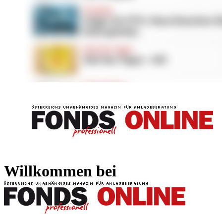
FONDS professionell
FONDS professi
Willkommen bei