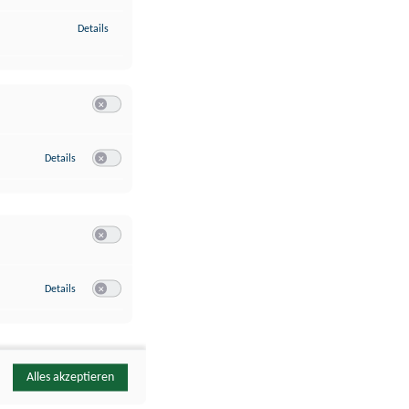
zu Identifikation von Endgeräten anhand automatisch übermittelte
Details
Switch zum Einwilligen bzw. Ablehnen der Kategorie Analyse / 
zu Google Analytics
Details
Switch zum Einwilligen bzw. Ablehnen des Dienstes Google Ana
Switch zum Einwilligen bzw. Ablehnen der Kategorie Sonstige 
zu YouTube
Details
Switch zum Einwilligen bzw. Ablehnen des Dienstes YouTube
Alles akzeptieren