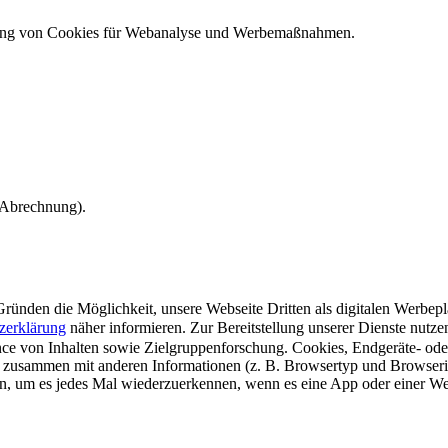
ndung von Cookies für Webanalyse und Werbemaßnahmen.
e Abrechnung).
ünden die Möglichkeit, unsere Webseite Dritten als digitalen Werbeplat
zerklärung
näher informieren.
Zur Bereitstellung unserer Dienste nutz
e von Inhalten sowie Zielgruppenforschung. Cookies, Endgeräte- ode
 zusammen mit anderen Informationen (z. B. Browsertyp und Browserin
n, um es jedes Mal wiederzuerkennen, wenn es eine App oder einer Webs