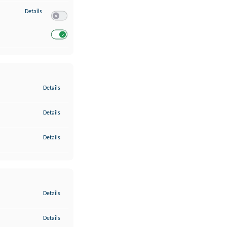
zu Entwicklung und Verbesserung der Angebote
Details
Switch zum Einwilligen bzw. Ablehnen des Dienstes Entwickl
Switch zum Einwilligen bzw. Ablehnen des Dienstes Entwicklu
zu Gewährleistung der Sicherheit, Verhinderung und Aufdeckung v
Details
zu Bereitstellung und Anzeige von Werbung und Inhalten
Details
zu Ihre Entscheidungen zum Datenschutz speichern und übermittel
Details
zu Abgleichung und Kombination von Daten aus unterschiedlichen 
Details
zu Verknüpfung verschiedener Endgeräte
Details