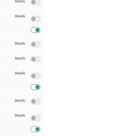
zu Speichern von oder Zugriff auf Informationen auf einem Endgerät
Details
Switch zum Einwilligen bzw. Ablehnen des Dienstes Speichern 
zu Verwendung reduzierter Daten zur Auswahl von Werbeanzeigen
Details
Switch zum Einwilligen bzw. Ablehnen des Dienstes Verwend
Switch zum Einwilligen bzw. Ablehnen des Dienstes Verwendu
zu Erstellung von Profilen für personalisierte Werbung
Details
Switch zum Einwilligen bzw. Ablehnen des Dienstes Erstellung 
zu Verwendung von Profilen zur Auswahl personalisierter Werbung
Details
Switch zum Einwilligen bzw. Ablehnen des Dienstes Verwendun
zu Messung der Werbeleistung
Details
Switch zum Einwilligen bzw. Ablehnen des Dienstes Messung 
Switch zum Einwilligen bzw. Ablehnen des Dienstes Messung d
zu Messung der Performance von Inhalten
Details
Switch zum Einwilligen bzw. Ablehnen des Dienstes Messung 
zu Analyse von Zielgruppen durch Statistiken oder Kombinationen von Dat
Details
Switch zum Einwilligen bzw. Ablehnen des Dienstes Analyse v
Switch zum Einwilligen bzw. Ablehnen des Dienstes Analyse v