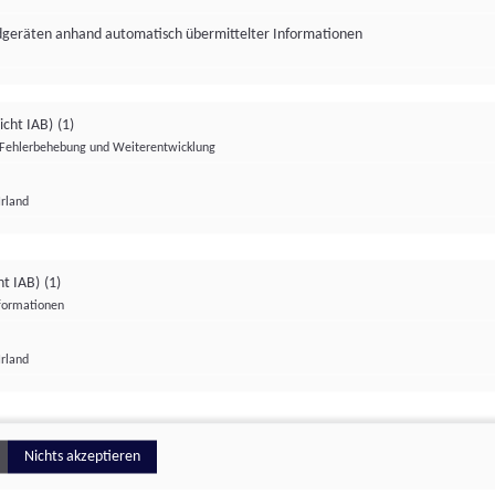
ndgeräten anhand automatisch übermittelter Informationen
icht IAB)
(1)
Fehlerbehebung und Weiterentwicklung
Irland
Impressum
Datenschutzerklärung
Datenschutzeinstellungen
ht IAB)
(1)
nformationen
Irland
ionell
Nichts akzeptieren