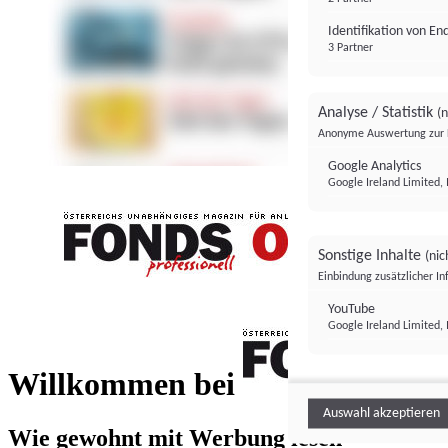
Identifikation von E
3 Partner
Analyse / Statistik
(n
Anonyme Auswertung zur 
Google Analytics
Google Ireland Limited, 
Sonstige Inhalte
(nic
Einbindung zusätzlicher I
FONDS professionell
YouTube
Google Ireland Limited, 
FONDS profess
Willkommen bei
Auswahl akzeptieren
Wie gewohnt mit Werbung lesen