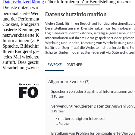
Datenschutzerklärung
näher informieren.
Zur Bereitstellung unserer
Dienste nutzen wir Technologien von
. Zwecke:
Partnern (5)
personalisierte Werbung und Inhalte, Messung von Werbeleistung
Datenschutzinformation
und der Performance von Inhalten sowie Zielgruppenforschung.
Vielen Dank für Ihren Besuch auf fondsprofessionell.at
Cookies, Endgeräte- oder ähnliche Online-Kennungen (z. B. login-
Bereitstellung unserer Dienste nutzen wir Technologien
basierte Kennungen, zufällig generierte Kennungen,
Login-basierte Identifikatoren, zufällig zugewiesene Id
netzwerkbasierte Kennungen) können zusammen mit anderen
Informationen auf Ihrem Gerät gespeichert oder gelese
Informationen (z. B. Browsertyp und Browserinformationen,
Werbung und Inhalte, Messung von Werbeleistung und d
Sprache, Bildschirmgröße, unterstützte Technologien usw.) auf
ist für den Zugriff auf die Website nicht erforderlich. S
Ihrem Endgerät gespeichert oder von dort ausgelesen werden, um es
Schalter ändern, oder später jederzeit via Datenschutzer
jedes Mal wiederzuerkennen, wenn es eine App oder einer Webseite
aufruft. Dies geschieht für einen oder mehrere der hier aufgeführten
ZWECKE
PARTNER
Verarbeitungszwecke.
Allgemein Zwecke
(7)
Speichern von oder Zugriff auf Informationen au
3 Partner
FONDS professionell
Verwendung reduzierter Daten zur Auswahl von
1 Partner
- mit berechtigtem Interesse
1 Partner
Erstellung von Profilen für personalisierte Werbu