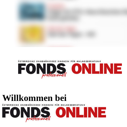
FONDS professionell
FONDS professi
Willkommen bei