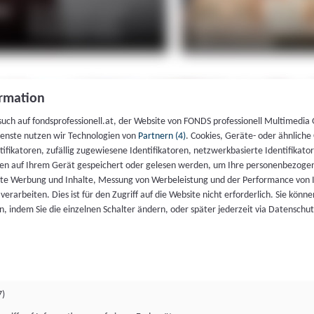
rmation
such auf fondsprofessionell.at, der Website von FONDS professionell Multimedia
ienste nutzen wir Technologien von
Partnern (4)
. Cookies, Geräte- oder ähnliche
entifikatoren, zufällig zugewiesene Identifikatoren, netzwerkbasierte Identifik
en auf Ihrem Gerät gespeichert oder gelesen werden, um Ihre personenbezogen
rte Werbung und Inhalte, Messung von Werbeleistung und der Performance von 
erarbeiten. Dies ist für den Zugriff auf die Website nicht erforderlich. Sie können
, indem Sie die einzelnen Schalter ändern, oder später jederzeit via Datenschu
7)