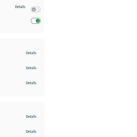
zu Entwicklung und Verbesserung der Angebote
Details
Switch zum Einwilligen bzw. Ablehnen des Dienstes Entwickl
Switch zum Einwilligen bzw. Ablehnen des Dienstes Entwicklu
zu Gewährleistung der Sicherheit, Verhinderung und Aufdeckung v
Details
zu Bereitstellung und Anzeige von Werbung und Inhalten
Details
zu Ihre Entscheidungen zum Datenschutz speichern und übermittel
Details
zu Abgleichung und Kombination von Daten aus unterschiedlichen 
Details
zu Verknüpfung verschiedener Endgeräte
Details