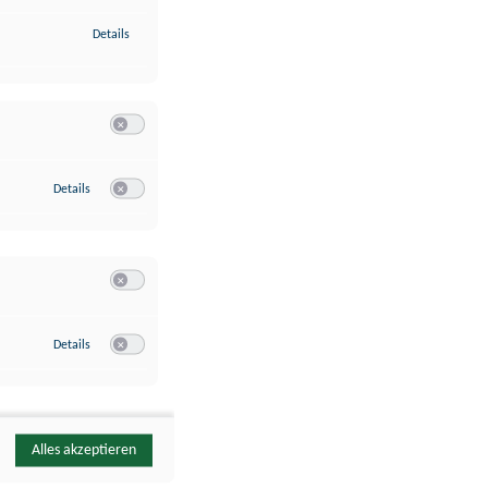
zu Identifikation von Endgeräten anhand automatisch übermittelte
Details
Switch zum Einwilligen bzw. Ablehnen der Kategorie Analyse / 
zu Google Analytics
Details
Switch zum Einwilligen bzw. Ablehnen des Dienstes Google Ana
Switch zum Einwilligen bzw. Ablehnen der Kategorie Sonstige 
zu YouTube
Details
Switch zum Einwilligen bzw. Ablehnen des Dienstes YouTube
Alles akzeptieren