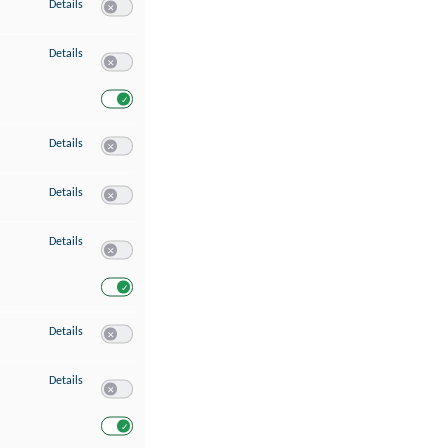
zu Speichern von oder Zugriff auf Informationen auf einem Endgerät
Details
Switch zum Einwilligen bzw. Ablehnen des Dienstes Speichern 
zu Verwendung reduzierter Daten zur Auswahl von Werbeanzeigen
Details
Switch zum Einwilligen bzw. Ablehnen des Dienstes Verwend
Switch zum Einwilligen bzw. Ablehnen des Dienstes Verwendu
zu Erstellung von Profilen für personalisierte Werbung
Details
Switch zum Einwilligen bzw. Ablehnen des Dienstes Erstellung 
zu Verwendung von Profilen zur Auswahl personalisierter Werbung
Details
Switch zum Einwilligen bzw. Ablehnen des Dienstes Verwendun
zu Messung der Werbeleistung
Details
Switch zum Einwilligen bzw. Ablehnen des Dienstes Messung 
Switch zum Einwilligen bzw. Ablehnen des Dienstes Messung d
zu Messung der Performance von Inhalten
Details
Switch zum Einwilligen bzw. Ablehnen des Dienstes Messung 
zu Analyse von Zielgruppen durch Statistiken oder Kombinationen von Dat
Details
Switch zum Einwilligen bzw. Ablehnen des Dienstes Analyse v
Switch zum Einwilligen bzw. Ablehnen des Dienstes Analyse v