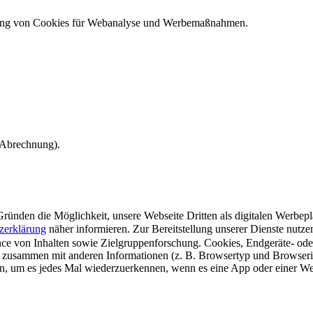
ndung von Cookies für Webanalyse und Werbemaßnahmen.
e Abrechnung).
ünden die Möglichkeit, unsere Webseite Dritten als digitalen Werbeplat
zerklärung
näher informieren.
Zur Bereitstellung unserer Dienste nutz
e von Inhalten sowie Zielgruppenforschung. Cookies, Endgeräte- ode
 zusammen mit anderen Informationen (z. B. Browsertyp und Browserin
n, um es jedes Mal wiederzuerkennen, wenn es eine App oder einer Webs