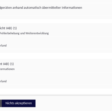
ndgeräten anhand automatisch übermittelter Informationen
icht IAB)
(1)
Fehlerbehebung und Weiterentwicklung
Irland
Impressum
Datenschutzerklärung
Datenschutzeinstellungen
ht IAB)
(1)
nformationen
Irland
ionell
Nichts akzeptieren