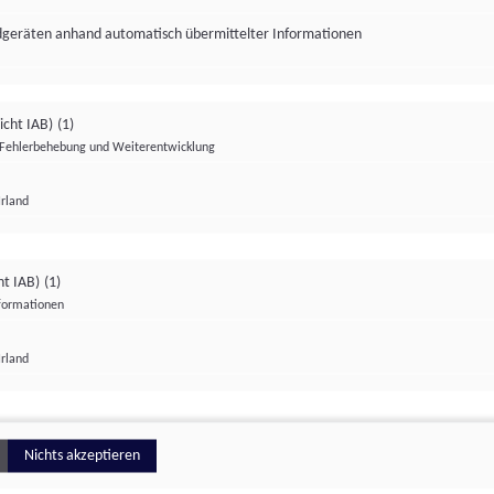
ndgeräten anhand automatisch übermittelter Informationen
icht IAB)
(1)
Fehlerbehebung und Weiterentwicklung
Irland
Impressum
Datenschutzerklärung
Datenschutzeinstellungen
ht IAB)
(1)
nformationen
Irland
ionell
Nichts akzeptieren