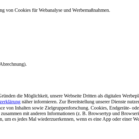
ndung von Cookies für Webanalyse und Werbemaßnahmen.
e Abrechnung).
ünden die Möglichkeit, unsere Webseite Dritten als digitalen Werbeplat
zerklärung
näher informieren.
Zur Bereitstellung unserer Dienste nutz
e von Inhalten sowie Zielgruppenforschung. Cookies, Endgeräte- ode
 zusammen mit anderen Informationen (z. B. Browsertyp und Browserin
n, um es jedes Mal wiederzuerkennen, wenn es eine App oder einer Webs