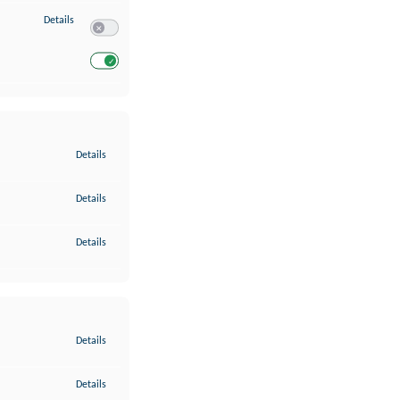
zu Entwicklung und Verbesserung der Angebote
Details
Switch zum Einwilligen bzw. Ablehnen des Dienstes Entwickl
Switch zum Einwilligen bzw. Ablehnen des Dienstes Entwicklu
zu Gewährleistung der Sicherheit, Verhinderung und Aufdeckung v
Details
zu Bereitstellung und Anzeige von Werbung und Inhalten
Details
zu Ihre Entscheidungen zum Datenschutz speichern und übermittel
Details
zu Abgleichung und Kombination von Daten aus unterschiedlichen 
Details
zu Verknüpfung verschiedener Endgeräte
Details