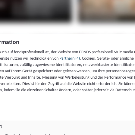
rmation
such auf fondsprofessionell.at, der Website von FONDS professionell Multimedia
ienste nutzen wir Technologien von
Partnern (4)
. Cookies, Geräte- oder ähnliche
entifikatoren, zufällig zugewiesene Identifikatoren, netzwerkbasierte Identifik
en auf Ihrem Gerät gespeichert oder gelesen werden, um Ihre personenbezogen
rte Werbung und Inhalte, Messung von Werbeleistung und der Performance von 
erarbeiten. Dies ist für den Zugriff auf die Website nicht erforderlich. Sie können
, indem Sie die einzelnen Schalter ändern, oder später jederzeit via Datenschu
7)