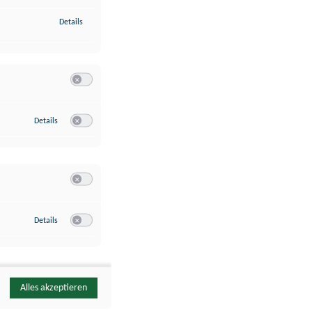
zu Identifikation von Endgeräten anhand automatisch übermittelte
Details
Switch zum Einwilligen bzw. Ablehnen der Kategorie Analyse / 
zu Google Analytics
Details
Switch zum Einwilligen bzw. Ablehnen des Dienstes Google Ana
Switch zum Einwilligen bzw. Ablehnen der Kategorie Sonstige 
zu YouTube
Details
Switch zum Einwilligen bzw. Ablehnen des Dienstes YouTube
Alles akzeptieren