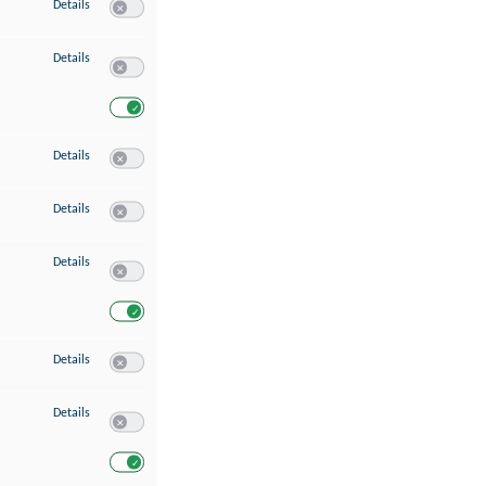
zu Speichern von oder Zugriff auf Informationen auf einem Endgerät
Details
Switch zum Einwilligen bzw. Ablehnen des Dienstes Speichern 
zu Verwendung reduzierter Daten zur Auswahl von Werbeanzeigen
Details
Switch zum Einwilligen bzw. Ablehnen des Dienstes Verwend
Switch zum Einwilligen bzw. Ablehnen des Dienstes Verwendu
zu Erstellung von Profilen für personalisierte Werbung
Details
Switch zum Einwilligen bzw. Ablehnen des Dienstes Erstellung 
zu Verwendung von Profilen zur Auswahl personalisierter Werbung
Details
Switch zum Einwilligen bzw. Ablehnen des Dienstes Verwendun
zu Messung der Werbeleistung
Details
Switch zum Einwilligen bzw. Ablehnen des Dienstes Messung 
Switch zum Einwilligen bzw. Ablehnen des Dienstes Messung d
zu Messung der Performance von Inhalten
Details
Switch zum Einwilligen bzw. Ablehnen des Dienstes Messung 
zu Analyse von Zielgruppen durch Statistiken oder Kombinationen von Dat
Details
Switch zum Einwilligen bzw. Ablehnen des Dienstes Analyse v
Switch zum Einwilligen bzw. Ablehnen des Dienstes Analyse v