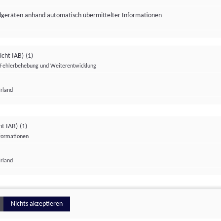
ndgeräten anhand automatisch übermittelter Informationen
icht IAB)
(1)
Fehlerbehebung und Weiterentwicklung
Irland
Impressum
Datenschutzerklärung
Datenschutzeinstellungen
ht IAB)
(1)
nformationen
Irland
ionell
Nichts akzeptieren