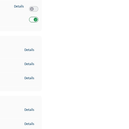
zu Entwicklung und Verbesserung der Angebote
Details
Switch zum Einwilligen bzw. Ablehnen des Dienstes Entwickl
Switch zum Einwilligen bzw. Ablehnen des Dienstes Entwicklu
zu Gewährleistung der Sicherheit, Verhinderung und Aufdeckung v
Details
zu Bereitstellung und Anzeige von Werbung und Inhalten
Details
zu Ihre Entscheidungen zum Datenschutz speichern und übermittel
Details
zu Abgleichung und Kombination von Daten aus unterschiedlichen 
Details
zu Verknüpfung verschiedener Endgeräte
Details