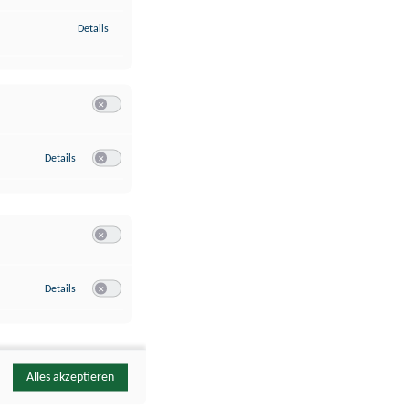
zu Identifikation von Endgeräten anhand automatisch übermittelte
Details
Switch zum Einwilligen bzw. Ablehnen der Kategorie Analyse / 
zu Google Analytics
Details
Switch zum Einwilligen bzw. Ablehnen des Dienstes Google Ana
Switch zum Einwilligen bzw. Ablehnen der Kategorie Sonstige 
zu YouTube
Details
Switch zum Einwilligen bzw. Ablehnen des Dienstes YouTube
Alles akzeptieren