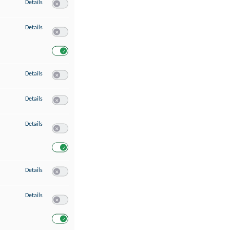
zu Speichern von oder Zugriff auf Informationen auf einem Endgerät
Details
Switch zum Einwilligen bzw. Ablehnen des Dienstes Speichern 
zu Verwendung reduzierter Daten zur Auswahl von Werbeanzeigen
Details
Switch zum Einwilligen bzw. Ablehnen des Dienstes Verwend
Switch zum Einwilligen bzw. Ablehnen des Dienstes Verwendu
zu Erstellung von Profilen für personalisierte Werbung
Details
Switch zum Einwilligen bzw. Ablehnen des Dienstes Erstellung 
zu Verwendung von Profilen zur Auswahl personalisierter Werbung
Details
Switch zum Einwilligen bzw. Ablehnen des Dienstes Verwendun
zu Messung der Werbeleistung
Details
Switch zum Einwilligen bzw. Ablehnen des Dienstes Messung 
Switch zum Einwilligen bzw. Ablehnen des Dienstes Messung d
zu Messung der Performance von Inhalten
Details
Switch zum Einwilligen bzw. Ablehnen des Dienstes Messung 
zu Analyse von Zielgruppen durch Statistiken oder Kombinationen von Dat
Details
Switch zum Einwilligen bzw. Ablehnen des Dienstes Analyse v
Switch zum Einwilligen bzw. Ablehnen des Dienstes Analyse v