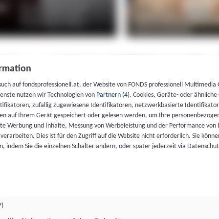
rmation
such auf fondsprofessionell.at, der Website von FONDS professionell Multimedia
ienste nutzen wir Technologien von
Partnern (4)
. Cookies, Geräte- oder ähnliche
entifikatoren, zufällig zugewiesene Identifikatoren, netzwerkbasierte Identifik
en auf Ihrem Gerät gespeichert oder gelesen werden, um Ihre personenbezogen
rte Werbung und Inhalte, Messung von Werbeleistung und der Performance von 
erarbeiten. Dies ist für den Zugriff auf die Website nicht erforderlich. Sie können
, indem Sie die einzelnen Schalter ändern, oder später jederzeit via Datenschu
7)