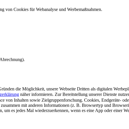
ndung von Cookies für Webanalyse und Werbemaßnahmen.
e Abrechnung).
ünden die Möglichkeit, unsere Webseite Dritten als digitalen Werbeplat
zerklärung
näher informieren.
Zur Bereitstellung unserer Dienste nutz
e von Inhalten sowie Zielgruppenforschung. Cookies, Endgeräte- ode
 zusammen mit anderen Informationen (z. B. Browsertyp und Browserin
n, um es jedes Mal wiederzuerkennen, wenn es eine App oder einer Webs