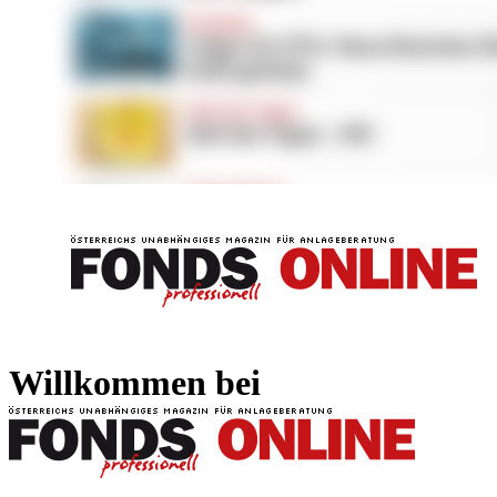
FONDS professionell
FONDS professi
Willkommen bei