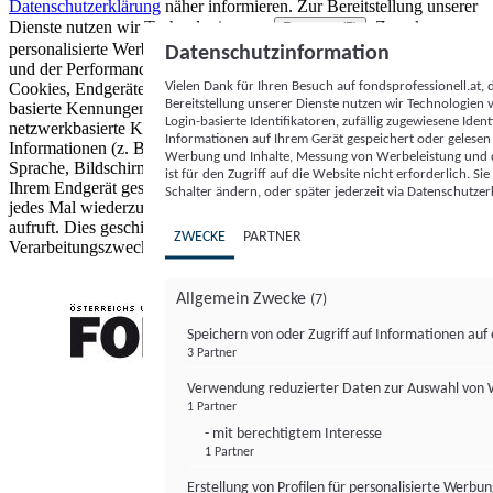
Datenschutzerklärung
näher informieren.
Zur Bereitstellung unserer
Dienste nutzen wir Technologien von
. Zwecke:
Partnern (5)
personalisierte Werbung und Inhalte, Messung von Werbeleistung
Datenschutzinformation
und der Performance von Inhalten sowie Zielgruppenforschung.
Vielen Dank für Ihren Besuch auf fondsprofessionell.at
Cookies, Endgeräte- oder ähnliche Online-Kennungen (z. B. login-
Bereitstellung unserer Dienste nutzen wir Technologien
basierte Kennungen, zufällig generierte Kennungen,
Login-basierte Identifikatoren, zufällig zugewiesene Id
netzwerkbasierte Kennungen) können zusammen mit anderen
Informationen auf Ihrem Gerät gespeichert oder gelese
Informationen (z. B. Browsertyp und Browserinformationen,
Werbung und Inhalte, Messung von Werbeleistung und d
Sprache, Bildschirmgröße, unterstützte Technologien usw.) auf
ist für den Zugriff auf die Website nicht erforderlich. S
Ihrem Endgerät gespeichert oder von dort ausgelesen werden, um es
Schalter ändern, oder später jederzeit via Datenschutzer
jedes Mal wiederzuerkennen, wenn es eine App oder einer Webseite
aufruft. Dies geschieht für einen oder mehrere der hier aufgeführten
ZWECKE
PARTNER
Verarbeitungszwecke.
Allgemein Zwecke
(7)
Speichern von oder Zugriff auf Informationen au
3 Partner
FONDS professionell
Verwendung reduzierter Daten zur Auswahl von
1 Partner
- mit berechtigtem Interesse
1 Partner
Erstellung von Profilen für personalisierte Werbu