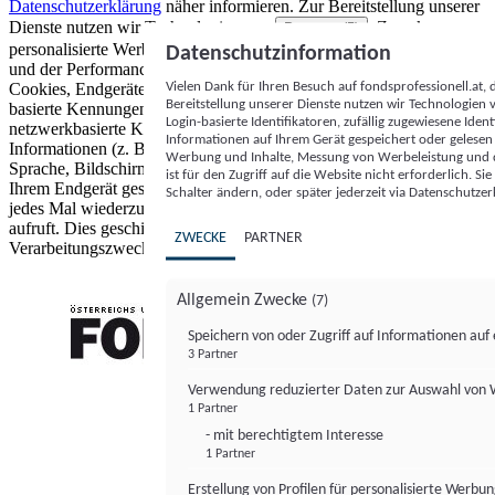
Datenschutzerklärung
näher informieren.
Zur Bereitstellung unserer
Dienste nutzen wir Technologien von
. Zwecke:
Partnern (5)
personalisierte Werbung und Inhalte, Messung von Werbeleistung
Datenschutzinformation
und der Performance von Inhalten sowie Zielgruppenforschung.
Vielen Dank für Ihren Besuch auf fondsprofessionell.at
Cookies, Endgeräte- oder ähnliche Online-Kennungen (z. B. login-
Bereitstellung unserer Dienste nutzen wir Technologien
basierte Kennungen, zufällig generierte Kennungen,
Login-basierte Identifikatoren, zufällig zugewiesene Id
netzwerkbasierte Kennungen) können zusammen mit anderen
Informationen auf Ihrem Gerät gespeichert oder gelese
Informationen (z. B. Browsertyp und Browserinformationen,
Werbung und Inhalte, Messung von Werbeleistung und d
Sprache, Bildschirmgröße, unterstützte Technologien usw.) auf
ist für den Zugriff auf die Website nicht erforderlich. S
Ihrem Endgerät gespeichert oder von dort ausgelesen werden, um es
Schalter ändern, oder später jederzeit via Datenschutzer
jedes Mal wiederzuerkennen, wenn es eine App oder einer Webseite
aufruft. Dies geschieht für einen oder mehrere der hier aufgeführten
ZWECKE
PARTNER
Verarbeitungszwecke.
Allgemein Zwecke
(7)
Speichern von oder Zugriff auf Informationen au
3 Partner
FONDS professionell
Verwendung reduzierter Daten zur Auswahl von
1 Partner
- mit berechtigtem Interesse
1 Partner
Erstellung von Profilen für personalisierte Werbu