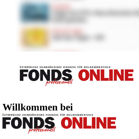
FONDS professionell
FONDS professi
Willkommen bei