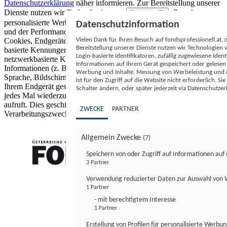
Datenschutzerklärung
näher informieren.
Zur Bereitstellung unserer
Dienste nutzen wir Technologien von
. Zwecke:
Partnern (5)
personalisierte Werbung und Inhalte, Messung von Werbeleistung
Datenschutzinformation
und der Performance von Inhalten sowie Zielgruppenforschung.
Vielen Dank für Ihren Besuch auf fondsprofessionell.at
Cookies, Endgeräte- oder ähnliche Online-Kennungen (z. B. login-
Bereitstellung unserer Dienste nutzen wir Technologien
basierte Kennungen, zufällig generierte Kennungen,
Login-basierte Identifikatoren, zufällig zugewiesene Id
netzwerkbasierte Kennungen) können zusammen mit anderen
Informationen auf Ihrem Gerät gespeichert oder gelese
Informationen (z. B. Browsertyp und Browserinformationen,
Werbung und Inhalte, Messung von Werbeleistung und d
Sprache, Bildschirmgröße, unterstützte Technologien usw.) auf
ist für den Zugriff auf die Website nicht erforderlich. S
Ihrem Endgerät gespeichert oder von dort ausgelesen werden, um es
Schalter ändern, oder später jederzeit via Datenschutzer
jedes Mal wiederzuerkennen, wenn es eine App oder einer Webseite
aufruft. Dies geschieht für einen oder mehrere der hier aufgeführten
ZWECKE
PARTNER
Verarbeitungszwecke.
Allgemein Zwecke
(7)
Speichern von oder Zugriff auf Informationen au
3 Partner
FONDS professionell
Verwendung reduzierter Daten zur Auswahl von
1 Partner
- mit berechtigtem Interesse
1 Partner
Erstellung von Profilen für personalisierte Werbu