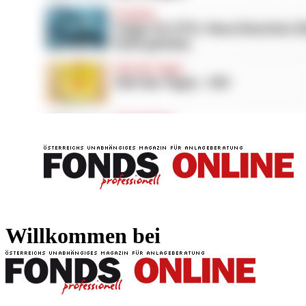
FONDS professionell
FONDS professi
Willkommen bei