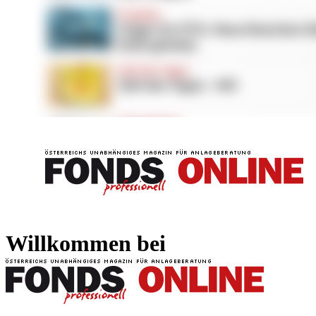
FONDS professionell
FONDS professi
Willkommen bei