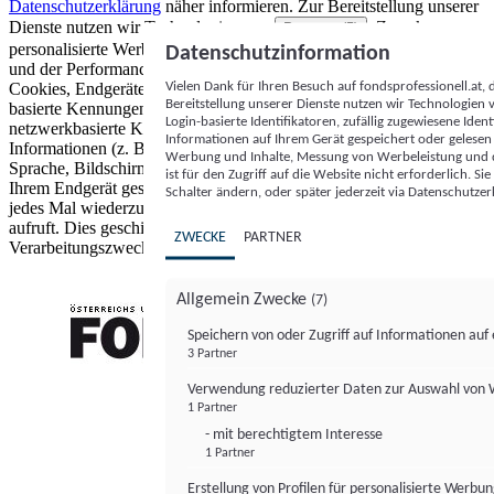
Datenschutzerklärung
näher informieren.
Zur Bereitstellung unserer
Dienste nutzen wir Technologien von
. Zwecke:
Partnern (5)
personalisierte Werbung und Inhalte, Messung von Werbeleistung
Datenschutzinformation
und der Performance von Inhalten sowie Zielgruppenforschung.
Vielen Dank für Ihren Besuch auf fondsprofessionell.at
Cookies, Endgeräte- oder ähnliche Online-Kennungen (z. B. login-
Bereitstellung unserer Dienste nutzen wir Technologien
basierte Kennungen, zufällig generierte Kennungen,
Login-basierte Identifikatoren, zufällig zugewiesene Id
netzwerkbasierte Kennungen) können zusammen mit anderen
Informationen auf Ihrem Gerät gespeichert oder gelese
Informationen (z. B. Browsertyp und Browserinformationen,
Werbung und Inhalte, Messung von Werbeleistung und d
Sprache, Bildschirmgröße, unterstützte Technologien usw.) auf
ist für den Zugriff auf die Website nicht erforderlich. S
Ihrem Endgerät gespeichert oder von dort ausgelesen werden, um es
Schalter ändern, oder später jederzeit via Datenschutzer
jedes Mal wiederzuerkennen, wenn es eine App oder einer Webseite
aufruft. Dies geschieht für einen oder mehrere der hier aufgeführten
ZWECKE
PARTNER
Verarbeitungszwecke.
Allgemein Zwecke
(7)
Speichern von oder Zugriff auf Informationen au
3 Partner
FONDS professionell
Verwendung reduzierter Daten zur Auswahl von
1 Partner
- mit berechtigtem Interesse
1 Partner
Erstellung von Profilen für personalisierte Werbu