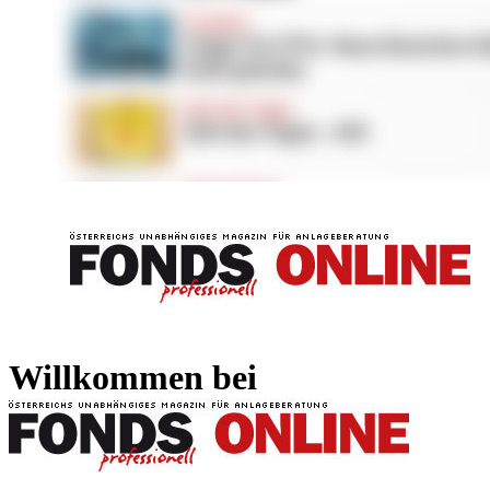
FONDS professionell
FONDS professi
Willkommen bei