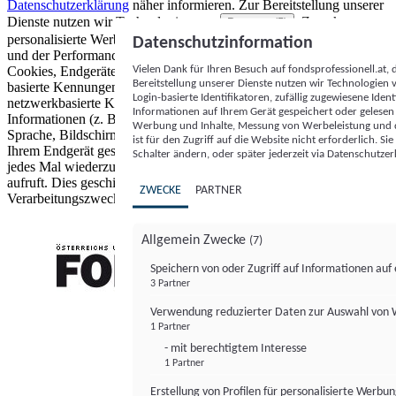
Datenschutzerklärung
näher informieren.
Zur Bereitstellung unserer
Dienste nutzen wir Technologien von
. Zwecke:
Partnern (5)
personalisierte Werbung und Inhalte, Messung von Werbeleistung
Datenschutzinformation
und der Performance von Inhalten sowie Zielgruppenforschung.
Vielen Dank für Ihren Besuch auf fondsprofessionell.at
Cookies, Endgeräte- oder ähnliche Online-Kennungen (z. B. login-
Bereitstellung unserer Dienste nutzen wir Technologien
basierte Kennungen, zufällig generierte Kennungen,
Login-basierte Identifikatoren, zufällig zugewiesene Id
netzwerkbasierte Kennungen) können zusammen mit anderen
Informationen auf Ihrem Gerät gespeichert oder gelese
Informationen (z. B. Browsertyp und Browserinformationen,
Werbung und Inhalte, Messung von Werbeleistung und d
Sprache, Bildschirmgröße, unterstützte Technologien usw.) auf
ist für den Zugriff auf die Website nicht erforderlich. S
Ihrem Endgerät gespeichert oder von dort ausgelesen werden, um es
Schalter ändern, oder später jederzeit via Datenschutzer
jedes Mal wiederzuerkennen, wenn es eine App oder einer Webseite
aufruft. Dies geschieht für einen oder mehrere der hier aufgeführten
ZWECKE
PARTNER
Verarbeitungszwecke.
Allgemein Zwecke
(7)
Speichern von oder Zugriff auf Informationen au
3 Partner
FONDS professionell
Verwendung reduzierter Daten zur Auswahl von
1 Partner
- mit berechtigtem Interesse
1 Partner
Erstellung von Profilen für personalisierte Werbu