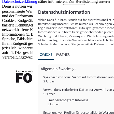
Datenschutzerklärung
näher informieren.
Zur Bereitstellung unserer
Dienste nutzen wir Technologien von
. Zwecke:
Partnern (5)
personalisierte Werbung und Inhalte, Messung von Werbeleistung
Datenschutzinformation
und der Performance von Inhalten sowie Zielgruppenforschung.
Vielen Dank für Ihren Besuch auf fondsprofessionell.at
Cookies, Endgeräte- oder ähnliche Online-Kennungen (z. B. login-
Bereitstellung unserer Dienste nutzen wir Technologien
basierte Kennungen, zufällig generierte Kennungen,
Login-basierte Identifikatoren, zufällig zugewiesene Id
netzwerkbasierte Kennungen) können zusammen mit anderen
Informationen auf Ihrem Gerät gespeichert oder gelese
Informationen (z. B. Browsertyp und Browserinformationen,
Werbung und Inhalte, Messung von Werbeleistung und d
Sprache, Bildschirmgröße, unterstützte Technologien usw.) auf
ist für den Zugriff auf die Website nicht erforderlich. S
Ihrem Endgerät gespeichert oder von dort ausgelesen werden, um es
Schalter ändern, oder später jederzeit via Datenschutzer
jedes Mal wiederzuerkennen, wenn es eine App oder einer Webseite
aufruft. Dies geschieht für einen oder mehrere der hier aufgeführten
ZWECKE
PARTNER
Verarbeitungszwecke.
Allgemein Zwecke
(7)
Speichern von oder Zugriff auf Informationen au
3 Partner
FONDS professionell
Verwendung reduzierter Daten zur Auswahl von
1 Partner
- mit berechtigtem Interesse
1 Partner
Erstellung von Profilen für personalisierte Werbu