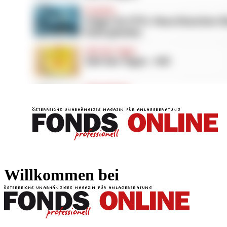
FONDS professionell
FONDS professi
Willkommen bei