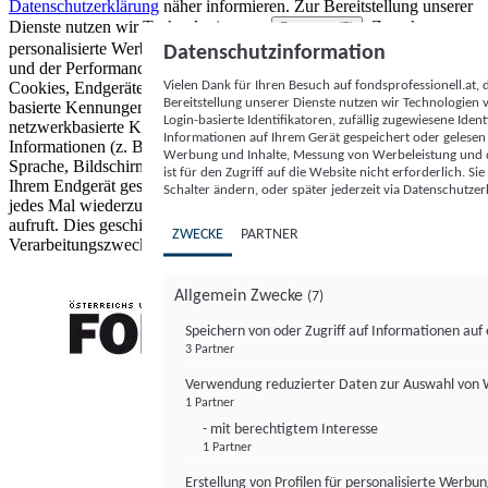
Datenschutzerklärung
näher informieren.
Zur Bereitstellung unserer
Dienste nutzen wir Technologien von
. Zwecke:
Partnern (5)
personalisierte Werbung und Inhalte, Messung von Werbeleistung
Datenschutzinformation
und der Performance von Inhalten sowie Zielgruppenforschung.
Vielen Dank für Ihren Besuch auf fondsprofessionell.at
Cookies, Endgeräte- oder ähnliche Online-Kennungen (z. B. login-
Bereitstellung unserer Dienste nutzen wir Technologien
basierte Kennungen, zufällig generierte Kennungen,
Login-basierte Identifikatoren, zufällig zugewiesene Id
netzwerkbasierte Kennungen) können zusammen mit anderen
Informationen auf Ihrem Gerät gespeichert oder gelese
Informationen (z. B. Browsertyp und Browserinformationen,
Werbung und Inhalte, Messung von Werbeleistung und d
Sprache, Bildschirmgröße, unterstützte Technologien usw.) auf
ist für den Zugriff auf die Website nicht erforderlich. S
Ihrem Endgerät gespeichert oder von dort ausgelesen werden, um es
Schalter ändern, oder später jederzeit via Datenschutzer
jedes Mal wiederzuerkennen, wenn es eine App oder einer Webseite
aufruft. Dies geschieht für einen oder mehrere der hier aufgeführten
ZWECKE
PARTNER
Verarbeitungszwecke.
Allgemein Zwecke
(7)
Speichern von oder Zugriff auf Informationen au
3 Partner
FONDS professionell
Verwendung reduzierter Daten zur Auswahl von
1 Partner
- mit berechtigtem Interesse
1 Partner
Erstellung von Profilen für personalisierte Werbu