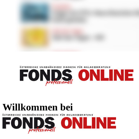
FONDS professionell
FONDS professi
Willkommen bei