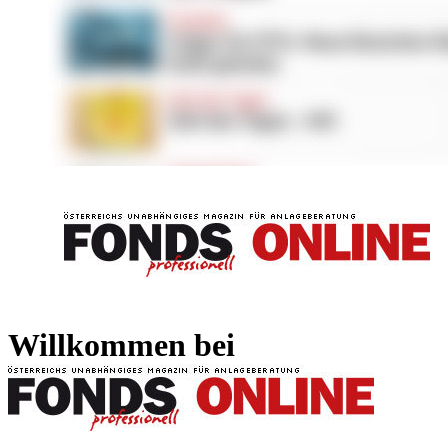
FONDS professionell
FONDS professi
Willkommen bei