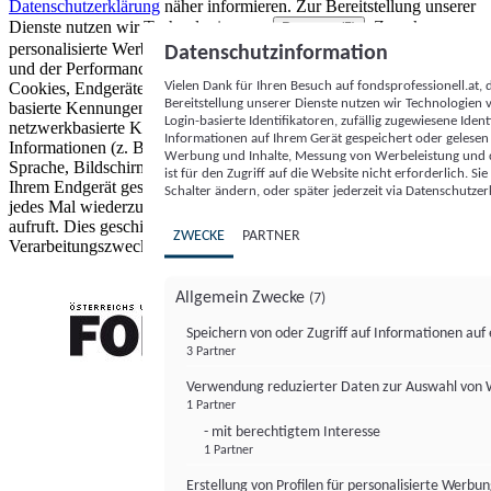
Datenschutzerklärung
näher informieren.
Zur Bereitstellung unserer
Dienste nutzen wir Technologien von
. Zwecke:
Partnern (5)
personalisierte Werbung und Inhalte, Messung von Werbeleistung
Datenschutzinformation
und der Performance von Inhalten sowie Zielgruppenforschung.
Vielen Dank für Ihren Besuch auf fondsprofessionell.at
Cookies, Endgeräte- oder ähnliche Online-Kennungen (z. B. login-
Bereitstellung unserer Dienste nutzen wir Technologien
basierte Kennungen, zufällig generierte Kennungen,
Login-basierte Identifikatoren, zufällig zugewiesene Id
netzwerkbasierte Kennungen) können zusammen mit anderen
Informationen auf Ihrem Gerät gespeichert oder gelese
Informationen (z. B. Browsertyp und Browserinformationen,
Werbung und Inhalte, Messung von Werbeleistung und d
Sprache, Bildschirmgröße, unterstützte Technologien usw.) auf
ist für den Zugriff auf die Website nicht erforderlich. S
Ihrem Endgerät gespeichert oder von dort ausgelesen werden, um es
Schalter ändern, oder später jederzeit via Datenschutzer
jedes Mal wiederzuerkennen, wenn es eine App oder einer Webseite
aufruft. Dies geschieht für einen oder mehrere der hier aufgeführten
ZWECKE
PARTNER
Verarbeitungszwecke.
Allgemein Zwecke
(7)
Speichern von oder Zugriff auf Informationen au
3 Partner
FONDS professionell
Verwendung reduzierter Daten zur Auswahl von
1 Partner
- mit berechtigtem Interesse
1 Partner
Erstellung von Profilen für personalisierte Werbu