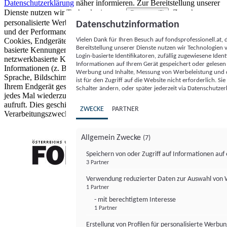
Datenschutzerklärung
näher informieren.
Zur Bereitstellung unserer
Dienste nutzen wir Technologien von
. Zwecke:
Partnern (5)
personalisierte Werbung und Inhalte, Messung von Werbeleistung
Datenschutzinformation
und der Performance von Inhalten sowie Zielgruppenforschung.
Vielen Dank für Ihren Besuch auf fondsprofessionell.at
Cookies, Endgeräte- oder ähnliche Online-Kennungen (z. B. login-
Bereitstellung unserer Dienste nutzen wir Technologien
basierte Kennungen, zufällig generierte Kennungen,
Login-basierte Identifikatoren, zufällig zugewiesene Id
netzwerkbasierte Kennungen) können zusammen mit anderen
Informationen auf Ihrem Gerät gespeichert oder gelese
Informationen (z. B. Browsertyp und Browserinformationen,
Werbung und Inhalte, Messung von Werbeleistung und d
Sprache, Bildschirmgröße, unterstützte Technologien usw.) auf
ist für den Zugriff auf die Website nicht erforderlich. S
Ihrem Endgerät gespeichert oder von dort ausgelesen werden, um es
Schalter ändern, oder später jederzeit via Datenschutzer
jedes Mal wiederzuerkennen, wenn es eine App oder einer Webseite
aufruft. Dies geschieht für einen oder mehrere der hier aufgeführten
ZWECKE
PARTNER
Verarbeitungszwecke.
Allgemein Zwecke
(7)
Speichern von oder Zugriff auf Informationen au
3 Partner
FONDS professionell
Verwendung reduzierter Daten zur Auswahl von
1 Partner
- mit berechtigtem Interesse
1 Partner
Erstellung von Profilen für personalisierte Werbu