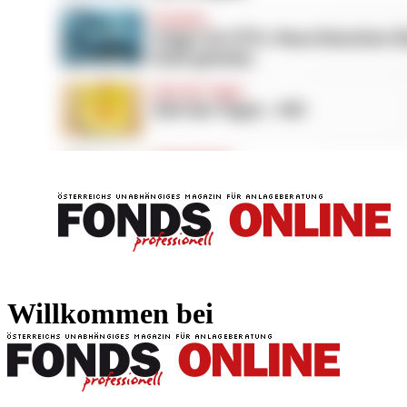
FONDS professionell
FONDS professi
Willkommen bei