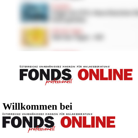
FONDS professionell
FONDS professi
Willkommen bei