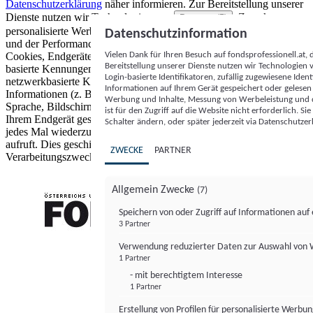
Datenschutzerklärung
näher informieren.
Zur Bereitstellung unserer
Dienste nutzen wir Technologien von
. Zwecke:
Partnern (5)
personalisierte Werbung und Inhalte, Messung von Werbeleistung
Datenschutzinformation
und der Performance von Inhalten sowie Zielgruppenforschung.
Vielen Dank für Ihren Besuch auf fondsprofessionell.at
Cookies, Endgeräte- oder ähnliche Online-Kennungen (z. B. login-
Bereitstellung unserer Dienste nutzen wir Technologien
basierte Kennungen, zufällig generierte Kennungen,
Login-basierte Identifikatoren, zufällig zugewiesene Id
netzwerkbasierte Kennungen) können zusammen mit anderen
Informationen auf Ihrem Gerät gespeichert oder gelese
Informationen (z. B. Browsertyp und Browserinformationen,
Werbung und Inhalte, Messung von Werbeleistung und d
Sprache, Bildschirmgröße, unterstützte Technologien usw.) auf
ist für den Zugriff auf die Website nicht erforderlich. S
Ihrem Endgerät gespeichert oder von dort ausgelesen werden, um es
Schalter ändern, oder später jederzeit via Datenschutzer
jedes Mal wiederzuerkennen, wenn es eine App oder einer Webseite
aufruft. Dies geschieht für einen oder mehrere der hier aufgeführten
ZWECKE
PARTNER
Verarbeitungszwecke.
Allgemein Zwecke
(7)
Speichern von oder Zugriff auf Informationen au
3 Partner
FONDS professionell
Verwendung reduzierter Daten zur Auswahl von
1 Partner
- mit berechtigtem Interesse
1 Partner
Erstellung von Profilen für personalisierte Werbu