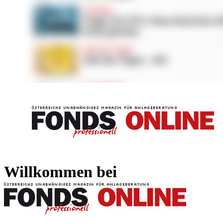
FONDS professionell
FONDS professi
Willkommen bei