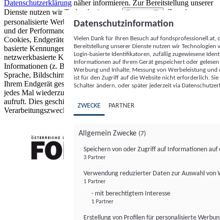
Datenschutzerklärung
näher informieren.
Zur Bereitstellung unserer
Dienste nutzen wir Technologien von
. Zwecke:
Partnern (5)
personalisierte Werbung und Inhalte, Messung von Werbeleistung
Datenschutzinformation
und der Performance von Inhalten sowie Zielgruppenforschung.
Vielen Dank für Ihren Besuch auf fondsprofessionell.at
Cookies, Endgeräte- oder ähnliche Online-Kennungen (z. B. login-
Bereitstellung unserer Dienste nutzen wir Technologien
basierte Kennungen, zufällig generierte Kennungen,
Login-basierte Identifikatoren, zufällig zugewiesene Id
netzwerkbasierte Kennungen) können zusammen mit anderen
Informationen auf Ihrem Gerät gespeichert oder gelese
Informationen (z. B. Browsertyp und Browserinformationen,
Werbung und Inhalte, Messung von Werbeleistung und d
Sprache, Bildschirmgröße, unterstützte Technologien usw.) auf
ist für den Zugriff auf die Website nicht erforderlich. S
Ihrem Endgerät gespeichert oder von dort ausgelesen werden, um es
Schalter ändern, oder später jederzeit via Datenschutzer
jedes Mal wiederzuerkennen, wenn es eine App oder einer Webseite
aufruft. Dies geschieht für einen oder mehrere der hier aufgeführten
ZWECKE
PARTNER
Verarbeitungszwecke.
Allgemein Zwecke
(7)
Speichern von oder Zugriff auf Informationen au
3 Partner
FONDS professionell
Verwendung reduzierter Daten zur Auswahl von
1 Partner
- mit berechtigtem Interesse
1 Partner
Erstellung von Profilen für personalisierte Werbu