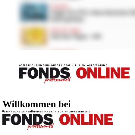
FONDS professionell
FONDS professi
Willkommen bei