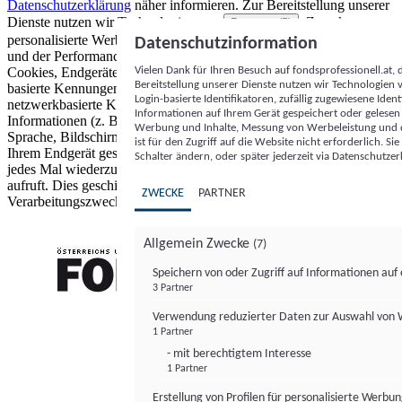
Datenschutzerklärung
näher informieren.
Zur Bereitstellung unserer
Dienste nutzen wir Technologien von
. Zwecke:
Partnern (5)
personalisierte Werbung und Inhalte, Messung von Werbeleistung
Datenschutzinformation
und der Performance von Inhalten sowie Zielgruppenforschung.
Vielen Dank für Ihren Besuch auf fondsprofessionell.at
Cookies, Endgeräte- oder ähnliche Online-Kennungen (z. B. login-
Bereitstellung unserer Dienste nutzen wir Technologien
basierte Kennungen, zufällig generierte Kennungen,
Login-basierte Identifikatoren, zufällig zugewiesene Id
netzwerkbasierte Kennungen) können zusammen mit anderen
Informationen auf Ihrem Gerät gespeichert oder gelese
Informationen (z. B. Browsertyp und Browserinformationen,
Werbung und Inhalte, Messung von Werbeleistung und d
Sprache, Bildschirmgröße, unterstützte Technologien usw.) auf
ist für den Zugriff auf die Website nicht erforderlich. S
Ihrem Endgerät gespeichert oder von dort ausgelesen werden, um es
Schalter ändern, oder später jederzeit via Datenschutzer
jedes Mal wiederzuerkennen, wenn es eine App oder einer Webseite
aufruft. Dies geschieht für einen oder mehrere der hier aufgeführten
ZWECKE
PARTNER
Verarbeitungszwecke.
Allgemein Zwecke
(7)
Speichern von oder Zugriff auf Informationen au
3 Partner
FONDS professionell
Verwendung reduzierter Daten zur Auswahl von
1 Partner
- mit berechtigtem Interesse
1 Partner
Erstellung von Profilen für personalisierte Werbu