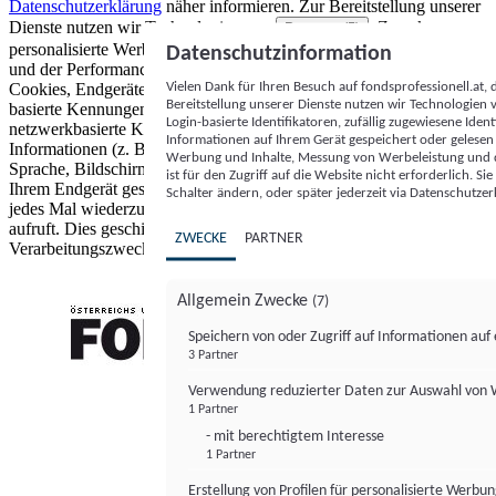
Datenschutzerklärung
näher informieren.
Zur Bereitstellung unserer
Dienste nutzen wir Technologien von
. Zwecke:
Partnern (5)
personalisierte Werbung und Inhalte, Messung von Werbeleistung
Datenschutzinformation
und der Performance von Inhalten sowie Zielgruppenforschung.
Vielen Dank für Ihren Besuch auf fondsprofessionell.at
Cookies, Endgeräte- oder ähnliche Online-Kennungen (z. B. login-
Bereitstellung unserer Dienste nutzen wir Technologien
basierte Kennungen, zufällig generierte Kennungen,
Login-basierte Identifikatoren, zufällig zugewiesene Id
netzwerkbasierte Kennungen) können zusammen mit anderen
Informationen auf Ihrem Gerät gespeichert oder gelese
Informationen (z. B. Browsertyp und Browserinformationen,
Werbung und Inhalte, Messung von Werbeleistung und d
Sprache, Bildschirmgröße, unterstützte Technologien usw.) auf
ist für den Zugriff auf die Website nicht erforderlich. S
Ihrem Endgerät gespeichert oder von dort ausgelesen werden, um es
Schalter ändern, oder später jederzeit via Datenschutzer
jedes Mal wiederzuerkennen, wenn es eine App oder einer Webseite
aufruft. Dies geschieht für einen oder mehrere der hier aufgeführten
ZWECKE
PARTNER
Verarbeitungszwecke.
Allgemein Zwecke
(7)
Speichern von oder Zugriff auf Informationen au
3 Partner
FONDS professionell
Verwendung reduzierter Daten zur Auswahl von
1 Partner
- mit berechtigtem Interesse
1 Partner
Erstellung von Profilen für personalisierte Werbu