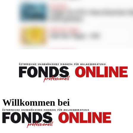
FONDS professionell
FONDS professi
Willkommen bei