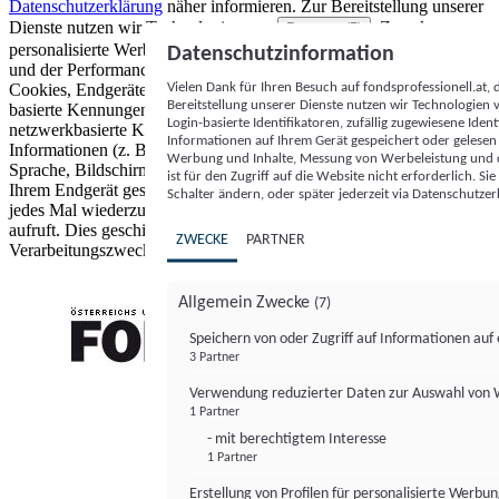
Datenschutzerklärung
näher informieren.
Zur Bereitstellung unserer
Dienste nutzen wir Technologien von
. Zwecke:
Partnern (5)
personalisierte Werbung und Inhalte, Messung von Werbeleistung
Datenschutzinformation
und der Performance von Inhalten sowie Zielgruppenforschung.
Vielen Dank für Ihren Besuch auf fondsprofessionell.at
Cookies, Endgeräte- oder ähnliche Online-Kennungen (z. B. login-
Bereitstellung unserer Dienste nutzen wir Technologien
basierte Kennungen, zufällig generierte Kennungen,
Login-basierte Identifikatoren, zufällig zugewiesene Id
netzwerkbasierte Kennungen) können zusammen mit anderen
Informationen auf Ihrem Gerät gespeichert oder gelese
Informationen (z. B. Browsertyp und Browserinformationen,
Werbung und Inhalte, Messung von Werbeleistung und d
Sprache, Bildschirmgröße, unterstützte Technologien usw.) auf
ist für den Zugriff auf die Website nicht erforderlich. S
Ihrem Endgerät gespeichert oder von dort ausgelesen werden, um es
Schalter ändern, oder später jederzeit via Datenschutzer
jedes Mal wiederzuerkennen, wenn es eine App oder einer Webseite
aufruft. Dies geschieht für einen oder mehrere der hier aufgeführten
ZWECKE
PARTNER
Verarbeitungszwecke.
Allgemein Zwecke
(7)
Speichern von oder Zugriff auf Informationen au
3 Partner
FONDS professionell
Verwendung reduzierter Daten zur Auswahl von
1 Partner
- mit berechtigtem Interesse
1 Partner
Erstellung von Profilen für personalisierte Werbu