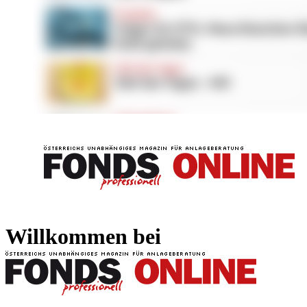
FONDS professionell
FONDS professi
Willkommen bei