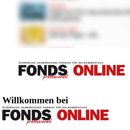
FONDS professionell
FONDS professi
Willkommen bei