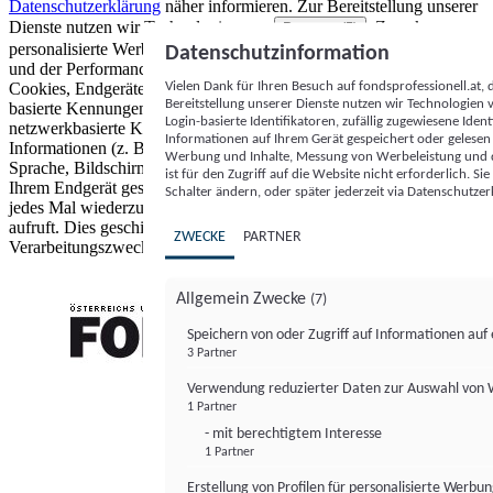
Datenschutzerklärung
näher informieren.
Zur Bereitstellung unserer
Dienste nutzen wir Technologien von
. Zwecke:
Partnern (5)
personalisierte Werbung und Inhalte, Messung von Werbeleistung
Datenschutzinformation
und der Performance von Inhalten sowie Zielgruppenforschung.
Vielen Dank für Ihren Besuch auf fondsprofessionell.at
Cookies, Endgeräte- oder ähnliche Online-Kennungen (z. B. login-
Bereitstellung unserer Dienste nutzen wir Technologien
basierte Kennungen, zufällig generierte Kennungen,
Login-basierte Identifikatoren, zufällig zugewiesene Id
netzwerkbasierte Kennungen) können zusammen mit anderen
Informationen auf Ihrem Gerät gespeichert oder gelese
Informationen (z. B. Browsertyp und Browserinformationen,
Werbung und Inhalte, Messung von Werbeleistung und d
Sprache, Bildschirmgröße, unterstützte Technologien usw.) auf
ist für den Zugriff auf die Website nicht erforderlich. S
Ihrem Endgerät gespeichert oder von dort ausgelesen werden, um es
Schalter ändern, oder später jederzeit via Datenschutzer
jedes Mal wiederzuerkennen, wenn es eine App oder einer Webseite
aufruft. Dies geschieht für einen oder mehrere der hier aufgeführten
ZWECKE
PARTNER
Verarbeitungszwecke.
Allgemein Zwecke
(7)
Speichern von oder Zugriff auf Informationen au
3 Partner
FONDS professionell
Verwendung reduzierter Daten zur Auswahl von
1 Partner
- mit berechtigtem Interesse
1 Partner
Erstellung von Profilen für personalisierte Werbu