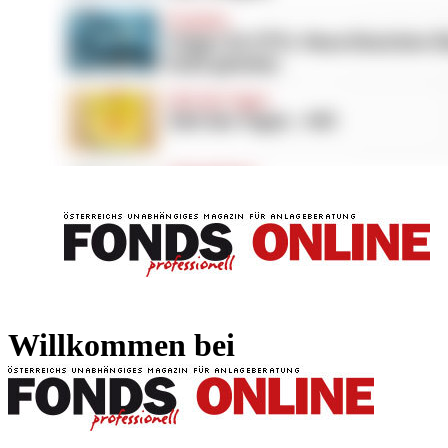
FONDS professionell
FONDS professi
Willkommen bei