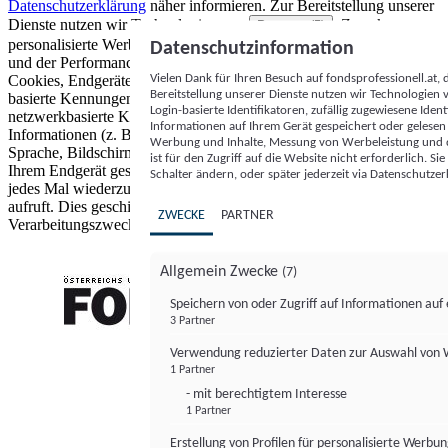
Datenschutzerklärung
näher informieren.
Zur Bereitstellung unserer
Dienste nutzen wir Technologien von
. Zwecke:
Partnern (5)
personalisierte Werbung und Inhalte, Messung von Werbeleistung
Datenschutzinformation
und der Performance von Inhalten sowie Zielgruppenforschung.
Vielen Dank für Ihren Besuch auf fondsprofessionell.at
Cookies, Endgeräte- oder ähnliche Online-Kennungen (z. B. login-
Bereitstellung unserer Dienste nutzen wir Technologien
basierte Kennungen, zufällig generierte Kennungen,
Login-basierte Identifikatoren, zufällig zugewiesene Id
netzwerkbasierte Kennungen) können zusammen mit anderen
Informationen auf Ihrem Gerät gespeichert oder gelese
Informationen (z. B. Browsertyp und Browserinformationen,
Werbung und Inhalte, Messung von Werbeleistung und d
Sprache, Bildschirmgröße, unterstützte Technologien usw.) auf
ist für den Zugriff auf die Website nicht erforderlich. S
Ihrem Endgerät gespeichert oder von dort ausgelesen werden, um es
Schalter ändern, oder später jederzeit via Datenschutzer
jedes Mal wiederzuerkennen, wenn es eine App oder einer Webseite
aufruft. Dies geschieht für einen oder mehrere der hier aufgeführten
ZWECKE
PARTNER
Verarbeitungszwecke.
Allgemein Zwecke
(7)
Speichern von oder Zugriff auf Informationen au
3 Partner
FONDS professionell
Verwendung reduzierter Daten zur Auswahl von
1 Partner
- mit berechtigtem Interesse
1 Partner
Erstellung von Profilen für personalisierte Werbu