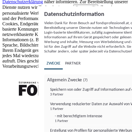
Datenschutzerklärung
näher informieren.
Zur Bereitstellung unserer
Dienste nutzen wir Technologien von
. Zwecke:
Partnern (5)
personalisierte Werbung und Inhalte, Messung von Werbeleistung
Datenschutzinformation
und der Performance von Inhalten sowie Zielgruppenforschung.
Vielen Dank für Ihren Besuch auf fondsprofessionell.at
Cookies, Endgeräte- oder ähnliche Online-Kennungen (z. B. login-
Bereitstellung unserer Dienste nutzen wir Technologien
basierte Kennungen, zufällig generierte Kennungen,
Login-basierte Identifikatoren, zufällig zugewiesene Id
netzwerkbasierte Kennungen) können zusammen mit anderen
Informationen auf Ihrem Gerät gespeichert oder gelese
Informationen (z. B. Browsertyp und Browserinformationen,
Werbung und Inhalte, Messung von Werbeleistung und d
Sprache, Bildschirmgröße, unterstützte Technologien usw.) auf
ist für den Zugriff auf die Website nicht erforderlich. S
Ihrem Endgerät gespeichert oder von dort ausgelesen werden, um es
Schalter ändern, oder später jederzeit via Datenschutzer
jedes Mal wiederzuerkennen, wenn es eine App oder einer Webseite
aufruft. Dies geschieht für einen oder mehrere der hier aufgeführten
ZWECKE
PARTNER
Verarbeitungszwecke.
Allgemein Zwecke
(7)
Speichern von oder Zugriff auf Informationen au
3 Partner
FONDS professionell
Verwendung reduzierter Daten zur Auswahl von
1 Partner
- mit berechtigtem Interesse
1 Partner
Erstellung von Profilen für personalisierte Werbu