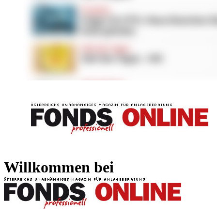
FONDS professionell
FONDS professi
Willkommen bei