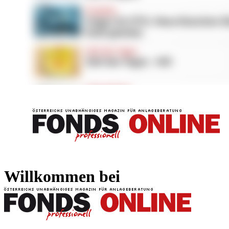
FONDS professionell
FONDS professi
Willkommen bei