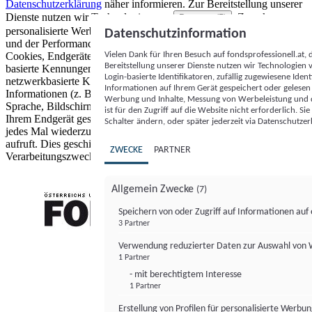
Datenschutzerklärung
näher informieren.
Zur Bereitstellung unserer
Dienste nutzen wir Technologien von
. Zwecke:
Partnern (5)
personalisierte Werbung und Inhalte, Messung von Werbeleistung
Datenschutzinformation
und der Performance von Inhalten sowie Zielgruppenforschung.
Vielen Dank für Ihren Besuch auf fondsprofessionell.at
Cookies, Endgeräte- oder ähnliche Online-Kennungen (z. B. login-
Bereitstellung unserer Dienste nutzen wir Technologien
basierte Kennungen, zufällig generierte Kennungen,
Login-basierte Identifikatoren, zufällig zugewiesene Id
netzwerkbasierte Kennungen) können zusammen mit anderen
Informationen auf Ihrem Gerät gespeichert oder gelese
Informationen (z. B. Browsertyp und Browserinformationen,
Werbung und Inhalte, Messung von Werbeleistung und d
Sprache, Bildschirmgröße, unterstützte Technologien usw.) auf
ist für den Zugriff auf die Website nicht erforderlich. S
Ihrem Endgerät gespeichert oder von dort ausgelesen werden, um es
Schalter ändern, oder später jederzeit via Datenschutzer
jedes Mal wiederzuerkennen, wenn es eine App oder einer Webseite
aufruft. Dies geschieht für einen oder mehrere der hier aufgeführten
ZWECKE
PARTNER
Verarbeitungszwecke.
Allgemein Zwecke
(7)
Speichern von oder Zugriff auf Informationen au
3 Partner
FONDS professionell
Verwendung reduzierter Daten zur Auswahl von
1 Partner
- mit berechtigtem Interesse
1 Partner
Erstellung von Profilen für personalisierte Werbu