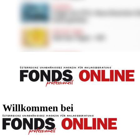
FONDS professionell
FONDS professi
Willkommen bei