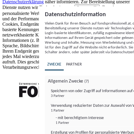
Datenschutzerklärung
näher informieren.
Zur Bereitstellung unserer
Dienste nutzen wir Technologien von
. Zwecke:
Partnern (5)
personalisierte Werbung und Inhalte, Messung von Werbeleistung
Datenschutzinformation
und der Performance von Inhalten sowie Zielgruppenforschung.
Vielen Dank für Ihren Besuch auf fondsprofessionell.at
Cookies, Endgeräte- oder ähnliche Online-Kennungen (z. B. login-
Bereitstellung unserer Dienste nutzen wir Technologien
basierte Kennungen, zufällig generierte Kennungen,
Login-basierte Identifikatoren, zufällig zugewiesene Id
netzwerkbasierte Kennungen) können zusammen mit anderen
Informationen auf Ihrem Gerät gespeichert oder gelese
Informationen (z. B. Browsertyp und Browserinformationen,
Werbung und Inhalte, Messung von Werbeleistung und d
Sprache, Bildschirmgröße, unterstützte Technologien usw.) auf
ist für den Zugriff auf die Website nicht erforderlich. S
Ihrem Endgerät gespeichert oder von dort ausgelesen werden, um es
Schalter ändern, oder später jederzeit via Datenschutzer
jedes Mal wiederzuerkennen, wenn es eine App oder einer Webseite
aufruft. Dies geschieht für einen oder mehrere der hier aufgeführten
ZWECKE
PARTNER
Verarbeitungszwecke.
Allgemein Zwecke
(7)
Speichern von oder Zugriff auf Informationen au
3 Partner
FONDS professionell
Verwendung reduzierter Daten zur Auswahl von
1 Partner
- mit berechtigtem Interesse
1 Partner
Erstellung von Profilen für personalisierte Werbu