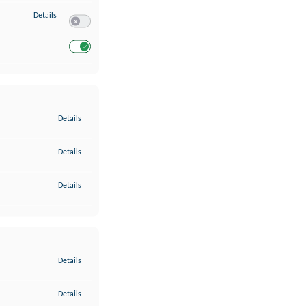
zu Entwicklung und Verbesserung der Angebote
Details
Switch zum Einwilligen bzw. Ablehnen des Dienstes Entwickl
Switch zum Einwilligen bzw. Ablehnen des Dienstes Entwicklu
zu Gewährleistung der Sicherheit, Verhinderung und Aufdeckung v
Details
zu Bereitstellung und Anzeige von Werbung und Inhalten
Details
zu Ihre Entscheidungen zum Datenschutz speichern und übermittel
Details
zu Abgleichung und Kombination von Daten aus unterschiedlichen 
Details
zu Verknüpfung verschiedener Endgeräte
Details