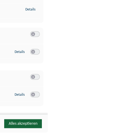
zu Identifikation von Endgeräten anhand automatisch übermittelte
Details
Switch zum Einwilligen bzw. Ablehnen der Kategorie Analyse / 
zu Google Analytics
Details
Switch zum Einwilligen bzw. Ablehnen des Dienstes Google Ana
Switch zum Einwilligen bzw. Ablehnen der Kategorie Sonstige 
zu YouTube
Details
Switch zum Einwilligen bzw. Ablehnen des Dienstes YouTube
Alles akzeptieren