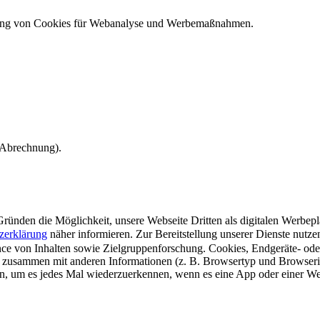
ndung von Cookies für Webanalyse und Werbemaßnahmen.
e Abrechnung).
ünden die Möglichkeit, unsere Webseite Dritten als digitalen Werbeplat
zerklärung
näher informieren.
Zur Bereitstellung unserer Dienste nutz
e von Inhalten sowie Zielgruppenforschung. Cookies, Endgeräte- ode
 zusammen mit anderen Informationen (z. B. Browsertyp und Browserin
n, um es jedes Mal wiederzuerkennen, wenn es eine App oder einer Webs