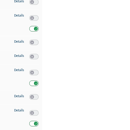
zu Speichern von oder Zugriff auf Informationen auf einem Endgerät
Details
Switch zum Einwilligen bzw. Ablehnen des Dienstes Speichern 
zu Verwendung reduzierter Daten zur Auswahl von Werbeanzeigen
Details
Switch zum Einwilligen bzw. Ablehnen des Dienstes Verwend
Switch zum Einwilligen bzw. Ablehnen des Dienstes Verwendu
zu Erstellung von Profilen für personalisierte Werbung
Details
Switch zum Einwilligen bzw. Ablehnen des Dienstes Erstellung 
zu Verwendung von Profilen zur Auswahl personalisierter Werbung
Details
Switch zum Einwilligen bzw. Ablehnen des Dienstes Verwendun
zu Messung der Werbeleistung
Details
Switch zum Einwilligen bzw. Ablehnen des Dienstes Messung 
Switch zum Einwilligen bzw. Ablehnen des Dienstes Messung d
zu Messung der Performance von Inhalten
Details
Switch zum Einwilligen bzw. Ablehnen des Dienstes Messung 
zu Analyse von Zielgruppen durch Statistiken oder Kombinationen von Dat
Details
Switch zum Einwilligen bzw. Ablehnen des Dienstes Analyse v
Switch zum Einwilligen bzw. Ablehnen des Dienstes Analyse v