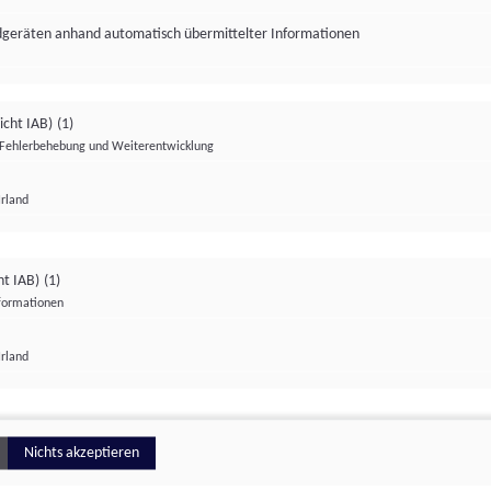
ndgeräten anhand automatisch übermittelter Informationen
icht IAB)
(1)
Fehlerbehebung und Weiterentwicklung
Irland
Impressum
Datenschutzerklärung
Datenschutzeinstellungen
ht IAB)
(1)
nformationen
Irland
ionell
Nichts akzeptieren