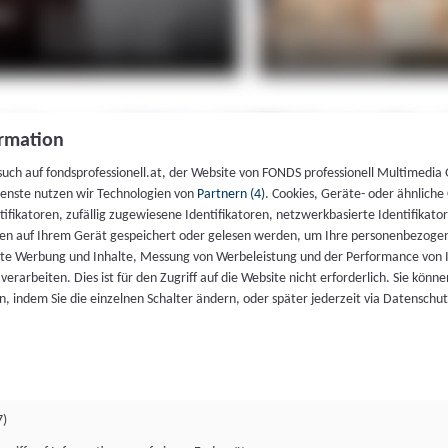
rmation
such auf fondsprofessionell.at, der Website von FONDS professionell Multimedia
ienste nutzen wir Technologien von
Partnern (4)
. Cookies, Geräte- oder ähnliche
entifikatoren, zufällig zugewiesene Identifikatoren, netzwerkbasierte Identifik
en auf Ihrem Gerät gespeichert oder gelesen werden, um Ihre personenbezogen
rte Werbung und Inhalte, Messung von Werbeleistung und der Performance von 
erarbeiten. Dies ist für den Zugriff auf die Website nicht erforderlich. Sie können
, indem Sie die einzelnen Schalter ändern, oder später jederzeit via Datenschu
7)