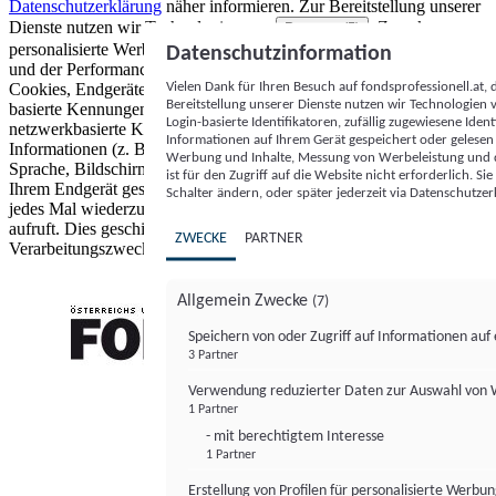
Datenschutzerklärung
näher informieren.
Zur Bereitstellung unserer
Dienste nutzen wir Technologien von
. Zwecke:
Partnern (5)
personalisierte Werbung und Inhalte, Messung von Werbeleistung
Datenschutzinformation
und der Performance von Inhalten sowie Zielgruppenforschung.
Vielen Dank für Ihren Besuch auf fondsprofessionell.at
Cookies, Endgeräte- oder ähnliche Online-Kennungen (z. B. login-
Bereitstellung unserer Dienste nutzen wir Technologien
basierte Kennungen, zufällig generierte Kennungen,
Login-basierte Identifikatoren, zufällig zugewiesene Id
netzwerkbasierte Kennungen) können zusammen mit anderen
Informationen auf Ihrem Gerät gespeichert oder gelese
Informationen (z. B. Browsertyp und Browserinformationen,
Werbung und Inhalte, Messung von Werbeleistung und d
Sprache, Bildschirmgröße, unterstützte Technologien usw.) auf
ist für den Zugriff auf die Website nicht erforderlich. S
Ihrem Endgerät gespeichert oder von dort ausgelesen werden, um es
Schalter ändern, oder später jederzeit via Datenschutzer
jedes Mal wiederzuerkennen, wenn es eine App oder einer Webseite
aufruft. Dies geschieht für einen oder mehrere der hier aufgeführten
ZWECKE
PARTNER
Verarbeitungszwecke.
Allgemein Zwecke
(7)
Speichern von oder Zugriff auf Informationen au
3 Partner
FONDS professionell
Verwendung reduzierter Daten zur Auswahl von
1 Partner
- mit berechtigtem Interesse
1 Partner
Erstellung von Profilen für personalisierte Werbu