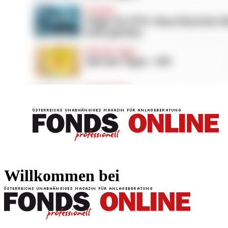
FONDS professionell
FONDS professi
Willkommen bei