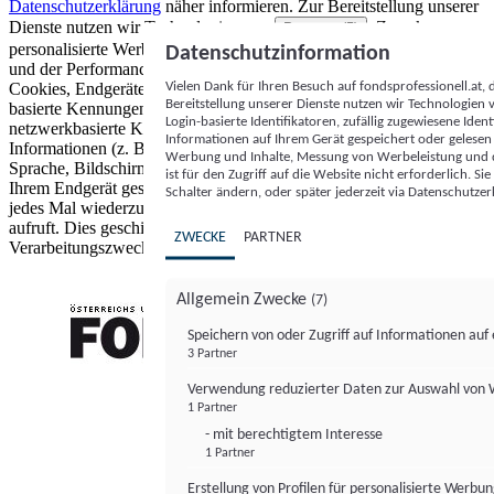
Datenschutzerklärung
näher informieren.
Zur Bereitstellung unserer
Dienste nutzen wir Technologien von
. Zwecke:
Partnern (5)
personalisierte Werbung und Inhalte, Messung von Werbeleistung
Datenschutzinformation
und der Performance von Inhalten sowie Zielgruppenforschung.
Vielen Dank für Ihren Besuch auf fondsprofessionell.at
Cookies, Endgeräte- oder ähnliche Online-Kennungen (z. B. login-
Bereitstellung unserer Dienste nutzen wir Technologien
basierte Kennungen, zufällig generierte Kennungen,
Login-basierte Identifikatoren, zufällig zugewiesene Id
netzwerkbasierte Kennungen) können zusammen mit anderen
Informationen auf Ihrem Gerät gespeichert oder gelese
Informationen (z. B. Browsertyp und Browserinformationen,
Werbung und Inhalte, Messung von Werbeleistung und d
Sprache, Bildschirmgröße, unterstützte Technologien usw.) auf
ist für den Zugriff auf die Website nicht erforderlich. S
Ihrem Endgerät gespeichert oder von dort ausgelesen werden, um es
Schalter ändern, oder später jederzeit via Datenschutzer
jedes Mal wiederzuerkennen, wenn es eine App oder einer Webseite
aufruft. Dies geschieht für einen oder mehrere der hier aufgeführten
ZWECKE
PARTNER
Verarbeitungszwecke.
Allgemein Zwecke
(7)
Speichern von oder Zugriff auf Informationen au
3 Partner
FONDS professionell
Verwendung reduzierter Daten zur Auswahl von
1 Partner
- mit berechtigtem Interesse
1 Partner
Erstellung von Profilen für personalisierte Werbu