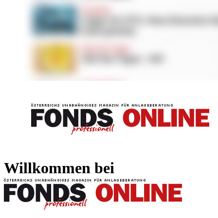
FONDS professionell
FONDS professi
Willkommen bei