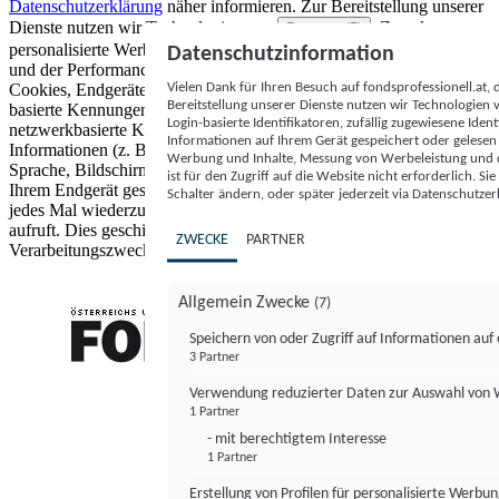
Datenschutzerklärung
näher informieren.
Zur Bereitstellung unserer
Dienste nutzen wir Technologien von
. Zwecke:
Partnern (5)
personalisierte Werbung und Inhalte, Messung von Werbeleistung
Datenschutzinformation
und der Performance von Inhalten sowie Zielgruppenforschung.
Vielen Dank für Ihren Besuch auf fondsprofessionell.at
Cookies, Endgeräte- oder ähnliche Online-Kennungen (z. B. login-
Bereitstellung unserer Dienste nutzen wir Technologien
basierte Kennungen, zufällig generierte Kennungen,
Login-basierte Identifikatoren, zufällig zugewiesene Id
netzwerkbasierte Kennungen) können zusammen mit anderen
Informationen auf Ihrem Gerät gespeichert oder gelese
Informationen (z. B. Browsertyp und Browserinformationen,
Werbung und Inhalte, Messung von Werbeleistung und d
Sprache, Bildschirmgröße, unterstützte Technologien usw.) auf
ist für den Zugriff auf die Website nicht erforderlich. S
Ihrem Endgerät gespeichert oder von dort ausgelesen werden, um es
Schalter ändern, oder später jederzeit via Datenschutzer
jedes Mal wiederzuerkennen, wenn es eine App oder einer Webseite
aufruft. Dies geschieht für einen oder mehrere der hier aufgeführten
ZWECKE
PARTNER
Verarbeitungszwecke.
Allgemein Zwecke
(7)
Speichern von oder Zugriff auf Informationen au
3 Partner
FONDS professionell
Verwendung reduzierter Daten zur Auswahl von
1 Partner
- mit berechtigtem Interesse
1 Partner
Erstellung von Profilen für personalisierte Werbu