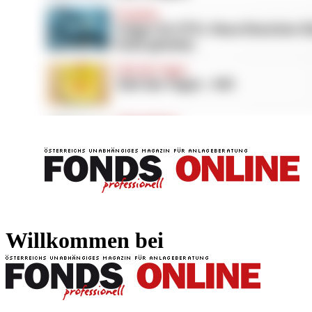
FONDS professionell
FONDS professi
Willkommen bei