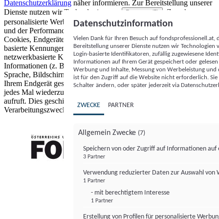
Datenschutzerklärung
näher informieren.
Zur Bereitstellung unserer
Dienste nutzen wir Technologien von
. Zwecke:
Partnern (5)
personalisierte Werbung und Inhalte, Messung von Werbeleistung
Datenschutzinformation
und der Performance von Inhalten sowie Zielgruppenforschung.
Vielen Dank für Ihren Besuch auf fondsprofessionell.at
Cookies, Endgeräte- oder ähnliche Online-Kennungen (z. B. login-
Bereitstellung unserer Dienste nutzen wir Technologien
basierte Kennungen, zufällig generierte Kennungen,
Login-basierte Identifikatoren, zufällig zugewiesene Id
netzwerkbasierte Kennungen) können zusammen mit anderen
Informationen auf Ihrem Gerät gespeichert oder gelese
Informationen (z. B. Browsertyp und Browserinformationen,
Werbung und Inhalte, Messung von Werbeleistung und d
Sprache, Bildschirmgröße, unterstützte Technologien usw.) auf
ist für den Zugriff auf die Website nicht erforderlich. S
Ihrem Endgerät gespeichert oder von dort ausgelesen werden, um es
Schalter ändern, oder später jederzeit via Datenschutzer
jedes Mal wiederzuerkennen, wenn es eine App oder einer Webseite
aufruft. Dies geschieht für einen oder mehrere der hier aufgeführten
ZWECKE
PARTNER
Verarbeitungszwecke.
Allgemein Zwecke
(7)
Speichern von oder Zugriff auf Informationen au
3 Partner
FONDS professionell
Verwendung reduzierter Daten zur Auswahl von
1 Partner
- mit berechtigtem Interesse
1 Partner
Erstellung von Profilen für personalisierte Werbu