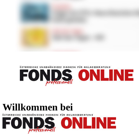
FONDS professionell
FONDS professi
Willkommen bei