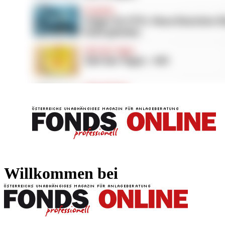
FONDS professionell
FONDS professi
Willkommen bei