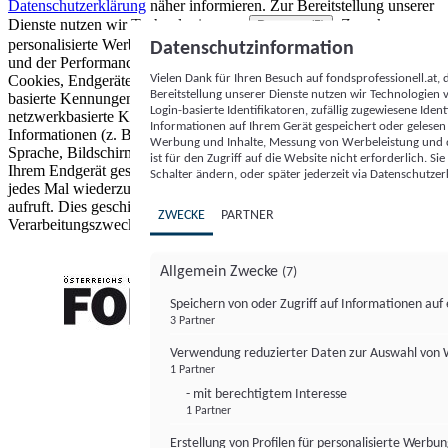
Datenschutzerklärung
näher informieren.
Zur Bereitstellung unserer
Dienste nutzen wir Technologien von
. Zwecke:
Partnern (5)
personalisierte Werbung und Inhalte, Messung von Werbeleistung
Datenschutzinformation
und der Performance von Inhalten sowie Zielgruppenforschung.
Vielen Dank für Ihren Besuch auf fondsprofessionell.at
Cookies, Endgeräte- oder ähnliche Online-Kennungen (z. B. login-
Bereitstellung unserer Dienste nutzen wir Technologien
basierte Kennungen, zufällig generierte Kennungen,
Login-basierte Identifikatoren, zufällig zugewiesene Id
netzwerkbasierte Kennungen) können zusammen mit anderen
Informationen auf Ihrem Gerät gespeichert oder gelese
Informationen (z. B. Browsertyp und Browserinformationen,
Werbung und Inhalte, Messung von Werbeleistung und d
Sprache, Bildschirmgröße, unterstützte Technologien usw.) auf
ist für den Zugriff auf die Website nicht erforderlich. S
Ihrem Endgerät gespeichert oder von dort ausgelesen werden, um es
Schalter ändern, oder später jederzeit via Datenschutzer
jedes Mal wiederzuerkennen, wenn es eine App oder einer Webseite
aufruft. Dies geschieht für einen oder mehrere der hier aufgeführten
ZWECKE
PARTNER
Verarbeitungszwecke.
Allgemein Zwecke
(7)
Speichern von oder Zugriff auf Informationen au
3 Partner
FONDS professionell
Verwendung reduzierter Daten zur Auswahl von
1 Partner
- mit berechtigtem Interesse
1 Partner
Erstellung von Profilen für personalisierte Werbu