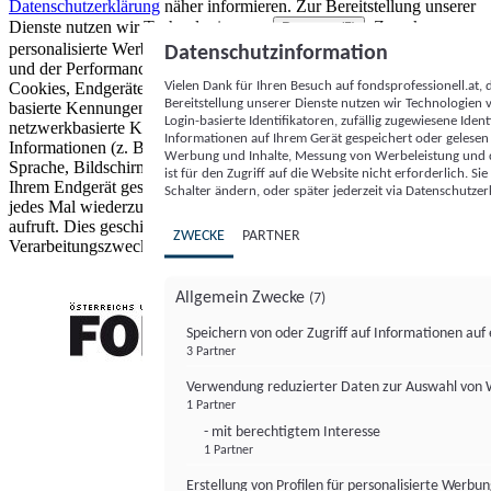
Datenschutzerklärung
näher informieren.
Zur Bereitstellung unserer
Dienste nutzen wir Technologien von
. Zwecke:
Partnern (5)
personalisierte Werbung und Inhalte, Messung von Werbeleistung
Datenschutzinformation
und der Performance von Inhalten sowie Zielgruppenforschung.
Vielen Dank für Ihren Besuch auf fondsprofessionell.at
Cookies, Endgeräte- oder ähnliche Online-Kennungen (z. B. login-
Bereitstellung unserer Dienste nutzen wir Technologien
basierte Kennungen, zufällig generierte Kennungen,
Login-basierte Identifikatoren, zufällig zugewiesene Id
netzwerkbasierte Kennungen) können zusammen mit anderen
Informationen auf Ihrem Gerät gespeichert oder gelese
Informationen (z. B. Browsertyp und Browserinformationen,
Werbung und Inhalte, Messung von Werbeleistung und d
Sprache, Bildschirmgröße, unterstützte Technologien usw.) auf
ist für den Zugriff auf die Website nicht erforderlich. S
Ihrem Endgerät gespeichert oder von dort ausgelesen werden, um es
Schalter ändern, oder später jederzeit via Datenschutzer
jedes Mal wiederzuerkennen, wenn es eine App oder einer Webseite
aufruft. Dies geschieht für einen oder mehrere der hier aufgeführten
ZWECKE
PARTNER
Verarbeitungszwecke.
Allgemein Zwecke
(7)
Speichern von oder Zugriff auf Informationen au
3 Partner
FONDS professionell
Verwendung reduzierter Daten zur Auswahl von
1 Partner
- mit berechtigtem Interesse
1 Partner
Erstellung von Profilen für personalisierte Werbu