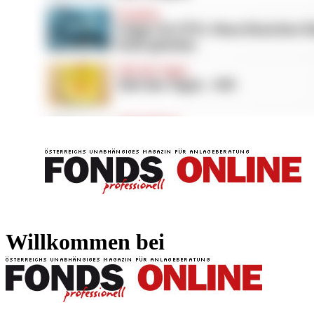
FONDS professionell
FONDS professi
Willkommen bei