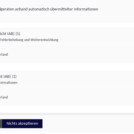
ndgeräten anhand automatisch übermittelter Informationen
icht IAB)
(1)
Fehlerbehebung und Weiterentwicklung
Irland
Impressum
Datenschutzerklärung
Datenschutzeinstellungen
ht IAB)
(1)
nformationen
Irland
ionell
Nichts akzeptieren