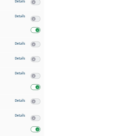
zu Speichern von oder Zugriff auf Informationen auf einem Endgerät
Details
Switch zum Einwilligen bzw. Ablehnen des Dienstes Speichern 
zu Verwendung reduzierter Daten zur Auswahl von Werbeanzeigen
Details
Switch zum Einwilligen bzw. Ablehnen des Dienstes Verwend
Switch zum Einwilligen bzw. Ablehnen des Dienstes Verwendu
zu Erstellung von Profilen für personalisierte Werbung
Details
Switch zum Einwilligen bzw. Ablehnen des Dienstes Erstellung 
zu Verwendung von Profilen zur Auswahl personalisierter Werbung
Details
Switch zum Einwilligen bzw. Ablehnen des Dienstes Verwendun
zu Messung der Werbeleistung
Details
Switch zum Einwilligen bzw. Ablehnen des Dienstes Messung 
Switch zum Einwilligen bzw. Ablehnen des Dienstes Messung d
zu Messung der Performance von Inhalten
Details
Switch zum Einwilligen bzw. Ablehnen des Dienstes Messung 
zu Analyse von Zielgruppen durch Statistiken oder Kombinationen von Dat
Details
Switch zum Einwilligen bzw. Ablehnen des Dienstes Analyse v
Switch zum Einwilligen bzw. Ablehnen des Dienstes Analyse v