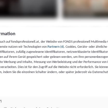
rmation
such auf fondsprofessionell.at, der Website von FONDS professionell Multimedia
ienste nutzen wir Technologien von
Partnern (4)
. Cookies, Geräte- oder ähnliche
entifikatoren, zufällig zugewiesene Identifikatoren, netzwerkbasierte Identifik
en auf Ihrem Gerät gespeichert oder gelesen werden, um Ihre personenbezogen
rte Werbung und Inhalte, Messung von Werbeleistung und der Performance von 
erarbeiten. Dies ist für den Zugriff auf die Website nicht erforderlich. Sie können
, indem Sie die einzelnen Schalter ändern, oder später jederzeit via Datenschu
7)