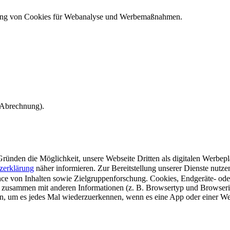
ndung von Cookies für Webanalyse und Werbemaßnahmen.
e Abrechnung).
ünden die Möglichkeit, unsere Webseite Dritten als digitalen Werbeplat
zerklärung
näher informieren.
Zur Bereitstellung unserer Dienste nutz
e von Inhalten sowie Zielgruppenforschung. Cookies, Endgeräte- ode
 zusammen mit anderen Informationen (z. B. Browsertyp und Browserin
n, um es jedes Mal wiederzuerkennen, wenn es eine App oder einer Webs