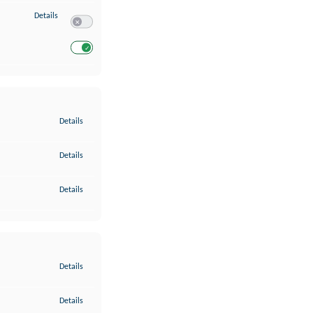
zu Entwicklung und Verbesserung der Angebote
Details
Switch zum Einwilligen bzw. Ablehnen des Dienstes Entwickl
Switch zum Einwilligen bzw. Ablehnen des Dienstes Entwicklu
zu Gewährleistung der Sicherheit, Verhinderung und Aufdeckung v
Details
zu Bereitstellung und Anzeige von Werbung und Inhalten
Details
zu Ihre Entscheidungen zum Datenschutz speichern und übermittel
Details
zu Abgleichung und Kombination von Daten aus unterschiedlichen 
Details
zu Verknüpfung verschiedener Endgeräte
Details