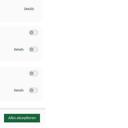
zu Identifikation von Endgeräten anhand automatisch übermittelte
Details
Switch zum Einwilligen bzw. Ablehnen der Kategorie Analyse / 
zu Google Analytics
Details
Switch zum Einwilligen bzw. Ablehnen des Dienstes Google Ana
Switch zum Einwilligen bzw. Ablehnen der Kategorie Sonstige 
zu YouTube
Details
Switch zum Einwilligen bzw. Ablehnen des Dienstes YouTube
Alles akzeptieren