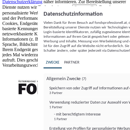
Datenschutzerklärung
näher informieren.
Zur Bereitstellung unserer
Dienste nutzen wir Technologien von
. Zwecke:
Partnern (5)
personalisierte Werbung und Inhalte, Messung von Werbeleistung
Datenschutzinformation
und der Performance von Inhalten sowie Zielgruppenforschung.
Vielen Dank für Ihren Besuch auf fondsprofessionell.at
Cookies, Endgeräte- oder ähnliche Online-Kennungen (z. B. login-
Bereitstellung unserer Dienste nutzen wir Technologien
basierte Kennungen, zufällig generierte Kennungen,
Login-basierte Identifikatoren, zufällig zugewiesene Id
netzwerkbasierte Kennungen) können zusammen mit anderen
Informationen auf Ihrem Gerät gespeichert oder gelese
Informationen (z. B. Browsertyp und Browserinformationen,
Werbung und Inhalte, Messung von Werbeleistung und d
Sprache, Bildschirmgröße, unterstützte Technologien usw.) auf
ist für den Zugriff auf die Website nicht erforderlich. S
Ihrem Endgerät gespeichert oder von dort ausgelesen werden, um es
Schalter ändern, oder später jederzeit via Datenschutzer
jedes Mal wiederzuerkennen, wenn es eine App oder einer Webseite
aufruft. Dies geschieht für einen oder mehrere der hier aufgeführten
ZWECKE
PARTNER
Verarbeitungszwecke.
Allgemein Zwecke
(7)
Speichern von oder Zugriff auf Informationen au
3 Partner
FONDS professionell
Verwendung reduzierter Daten zur Auswahl von
1 Partner
- mit berechtigtem Interesse
1 Partner
Erstellung von Profilen für personalisierte Werbu