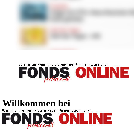
FONDS professionell
FONDS professi
Willkommen bei