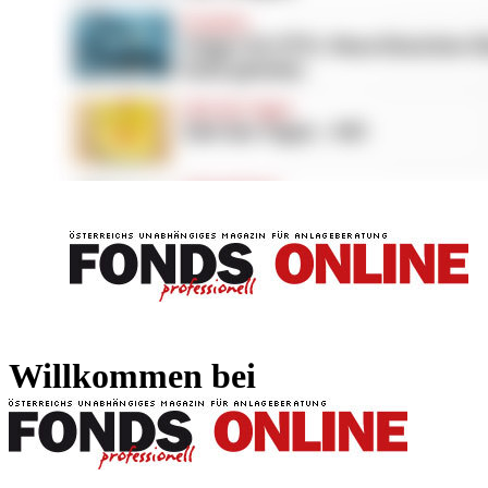
FONDS professionell
FONDS professi
Willkommen bei