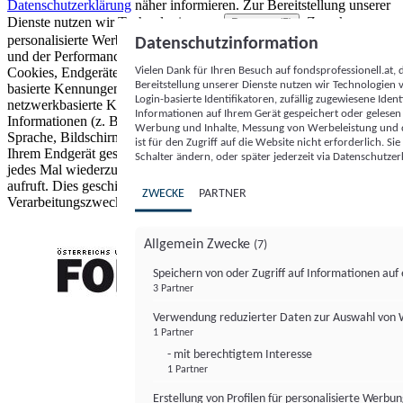
Datenschutzerklärung
näher informieren.
Zur Bereitstellung unserer
Dienste nutzen wir Technologien von
. Zwecke:
Partnern (5)
personalisierte Werbung und Inhalte, Messung von Werbeleistung
Datenschutzinformation
und der Performance von Inhalten sowie Zielgruppenforschung.
Vielen Dank für Ihren Besuch auf fondsprofessionell.at
Cookies, Endgeräte- oder ähnliche Online-Kennungen (z. B. login-
Bereitstellung unserer Dienste nutzen wir Technologien
basierte Kennungen, zufällig generierte Kennungen,
Login-basierte Identifikatoren, zufällig zugewiesene Id
netzwerkbasierte Kennungen) können zusammen mit anderen
Informationen auf Ihrem Gerät gespeichert oder gelese
Informationen (z. B. Browsertyp und Browserinformationen,
Werbung und Inhalte, Messung von Werbeleistung und d
Sprache, Bildschirmgröße, unterstützte Technologien usw.) auf
ist für den Zugriff auf die Website nicht erforderlich. S
Ihrem Endgerät gespeichert oder von dort ausgelesen werden, um es
Schalter ändern, oder später jederzeit via Datenschutzer
jedes Mal wiederzuerkennen, wenn es eine App oder einer Webseite
aufruft. Dies geschieht für einen oder mehrere der hier aufgeführten
ZWECKE
PARTNER
Verarbeitungszwecke.
Allgemein Zwecke
(7)
Speichern von oder Zugriff auf Informationen au
3 Partner
FONDS professionell
Verwendung reduzierter Daten zur Auswahl von
1 Partner
- mit berechtigtem Interesse
1 Partner
Erstellung von Profilen für personalisierte Werbu