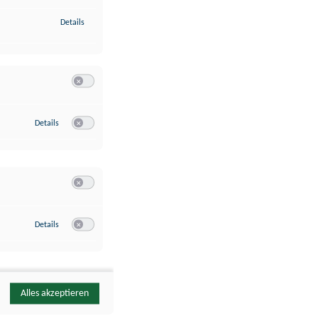
zu Identifikation von Endgeräten anhand automatisch übermittelte
Details
Switch zum Einwilligen bzw. Ablehnen der Kategorie Analyse / 
zu Google Analytics
Details
Switch zum Einwilligen bzw. Ablehnen des Dienstes Google Ana
Switch zum Einwilligen bzw. Ablehnen der Kategorie Sonstige 
zu YouTube
Details
Switch zum Einwilligen bzw. Ablehnen des Dienstes YouTube
Alles akzeptieren