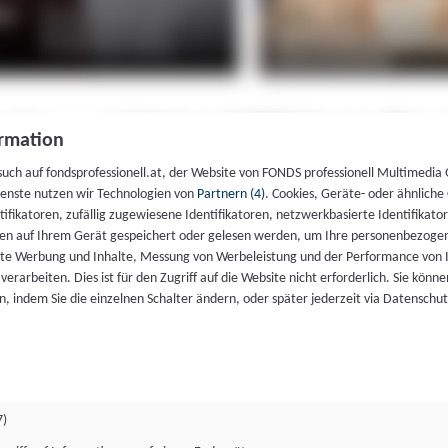
rmation
such auf fondsprofessionell.at, der Website von FONDS professionell Multimedia
ienste nutzen wir Technologien von
Partnern (4)
. Cookies, Geräte- oder ähnliche
entifikatoren, zufällig zugewiesene Identifikatoren, netzwerkbasierte Identifik
en auf Ihrem Gerät gespeichert oder gelesen werden, um Ihre personenbezogen
rte Werbung und Inhalte, Messung von Werbeleistung und der Performance von 
erarbeiten. Dies ist für den Zugriff auf die Website nicht erforderlich. Sie können
, indem Sie die einzelnen Schalter ändern, oder später jederzeit via Datenschu
7)