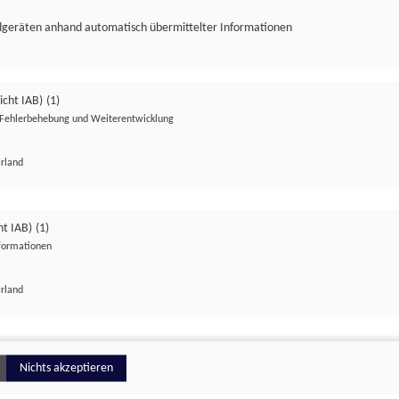
ndgeräten anhand automatisch übermittelter Informationen
icht IAB)
(1)
Fehlerbehebung und Weiterentwicklung
Irland
Impressum
Datenschutzerklärung
Datenschutzeinstellungen
ht IAB)
(1)
nformationen
Irland
ionell
Nichts akzeptieren