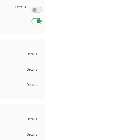
zu Entwicklung und Verbesserung der Angebote
Details
Switch zum Einwilligen bzw. Ablehnen des Dienstes Entwickl
Switch zum Einwilligen bzw. Ablehnen des Dienstes Entwicklu
zu Gewährleistung der Sicherheit, Verhinderung und Aufdeckung v
Details
zu Bereitstellung und Anzeige von Werbung und Inhalten
Details
zu Ihre Entscheidungen zum Datenschutz speichern und übermittel
Details
zu Abgleichung und Kombination von Daten aus unterschiedlichen 
Details
zu Verknüpfung verschiedener Endgeräte
Details