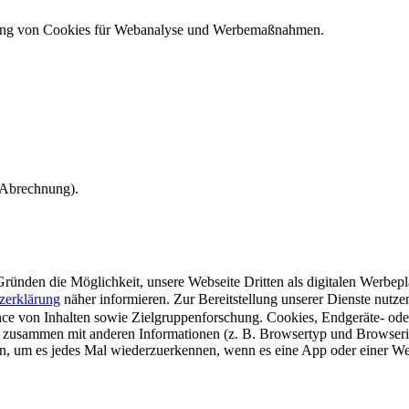
ndung von Cookies für Webanalyse und Werbemaßnahmen.
e Abrechnung).
ünden die Möglichkeit, unsere Webseite Dritten als digitalen Werbeplat
zerklärung
näher informieren.
Zur Bereitstellung unserer Dienste nutz
e von Inhalten sowie Zielgruppenforschung. Cookies, Endgeräte- ode
 zusammen mit anderen Informationen (z. B. Browsertyp und Browserin
n, um es jedes Mal wiederzuerkennen, wenn es eine App oder einer Webs