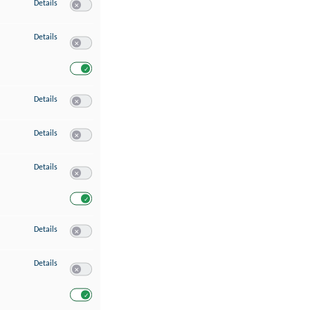
zu Speichern von oder Zugriff auf Informationen auf einem Endgerät
Details
Switch zum Einwilligen bzw. Ablehnen des Dienstes Speichern 
zu Verwendung reduzierter Daten zur Auswahl von Werbeanzeigen
Details
Switch zum Einwilligen bzw. Ablehnen des Dienstes Verwend
Switch zum Einwilligen bzw. Ablehnen des Dienstes Verwendu
zu Erstellung von Profilen für personalisierte Werbung
Details
Switch zum Einwilligen bzw. Ablehnen des Dienstes Erstellung 
zu Verwendung von Profilen zur Auswahl personalisierter Werbung
Details
Switch zum Einwilligen bzw. Ablehnen des Dienstes Verwendun
zu Messung der Werbeleistung
Details
Switch zum Einwilligen bzw. Ablehnen des Dienstes Messung 
Switch zum Einwilligen bzw. Ablehnen des Dienstes Messung d
zu Messung der Performance von Inhalten
Details
Switch zum Einwilligen bzw. Ablehnen des Dienstes Messung 
zu Analyse von Zielgruppen durch Statistiken oder Kombinationen von Dat
Details
Switch zum Einwilligen bzw. Ablehnen des Dienstes Analyse v
Switch zum Einwilligen bzw. Ablehnen des Dienstes Analyse v