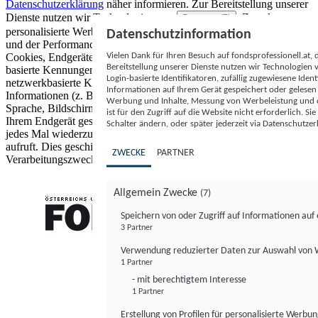
Datenschutzerklärung
näher informieren.
Zur Bereitstellung unserer
Dienste nutzen wir Technologien von
. Zwecke:
Partnern (5)
personalisierte Werbung und Inhalte, Messung von Werbeleistung
Datenschutzinformation
und der Performance von Inhalten sowie Zielgruppenforschung.
Vielen Dank für Ihren Besuch auf fondsprofessionell.at
Cookies, Endgeräte- oder ähnliche Online-Kennungen (z. B. login-
Bereitstellung unserer Dienste nutzen wir Technologien
basierte Kennungen, zufällig generierte Kennungen,
Login-basierte Identifikatoren, zufällig zugewiesene Id
netzwerkbasierte Kennungen) können zusammen mit anderen
Informationen auf Ihrem Gerät gespeichert oder gelese
Informationen (z. B. Browsertyp und Browserinformationen,
Werbung und Inhalte, Messung von Werbeleistung und d
Sprache, Bildschirmgröße, unterstützte Technologien usw.) auf
ist für den Zugriff auf die Website nicht erforderlich. S
Ihrem Endgerät gespeichert oder von dort ausgelesen werden, um es
Schalter ändern, oder später jederzeit via Datenschutzer
jedes Mal wiederzuerkennen, wenn es eine App oder einer Webseite
aufruft. Dies geschieht für einen oder mehrere der hier aufgeführten
ZWECKE
PARTNER
Verarbeitungszwecke.
Allgemein Zwecke
(7)
Speichern von oder Zugriff auf Informationen au
3 Partner
FONDS professionell
Verwendung reduzierter Daten zur Auswahl von
1 Partner
- mit berechtigtem Interesse
1 Partner
Erstellung von Profilen für personalisierte Werbu