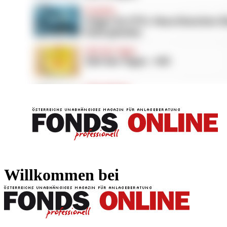
FONDS professionell
FONDS professi
Willkommen bei