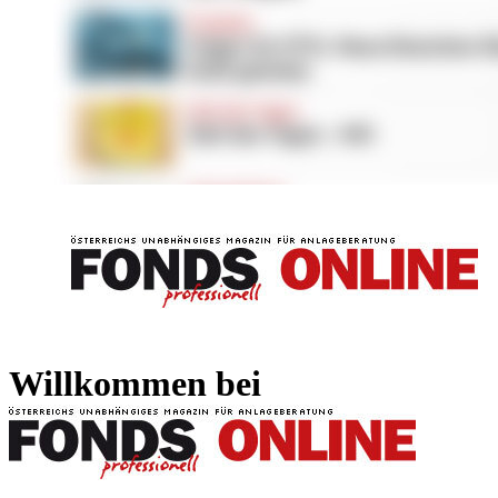
FONDS professionell
FONDS professi
Willkommen bei