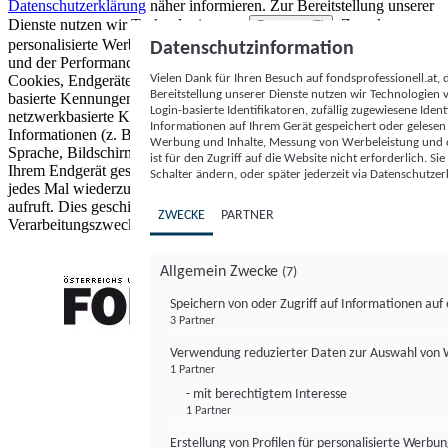
Datenschutzerklärung
näher informieren.
Zur Bereitstellung unserer
Dienste nutzen wir Technologien von
. Zwecke:
Partnern (5)
personalisierte Werbung und Inhalte, Messung von Werbeleistung
Datenschutzinformation
und der Performance von Inhalten sowie Zielgruppenforschung.
Vielen Dank für Ihren Besuch auf fondsprofessionell.at
Cookies, Endgeräte- oder ähnliche Online-Kennungen (z. B. login-
Bereitstellung unserer Dienste nutzen wir Technologien
basierte Kennungen, zufällig generierte Kennungen,
Login-basierte Identifikatoren, zufällig zugewiesene Id
netzwerkbasierte Kennungen) können zusammen mit anderen
Informationen auf Ihrem Gerät gespeichert oder gelese
Informationen (z. B. Browsertyp und Browserinformationen,
Werbung und Inhalte, Messung von Werbeleistung und d
Sprache, Bildschirmgröße, unterstützte Technologien usw.) auf
ist für den Zugriff auf die Website nicht erforderlich. S
Ihrem Endgerät gespeichert oder von dort ausgelesen werden, um es
Schalter ändern, oder später jederzeit via Datenschutzer
jedes Mal wiederzuerkennen, wenn es eine App oder einer Webseite
aufruft. Dies geschieht für einen oder mehrere der hier aufgeführten
ZWECKE
PARTNER
Verarbeitungszwecke.
Allgemein Zwecke
(7)
Speichern von oder Zugriff auf Informationen au
3 Partner
FONDS professionell
Verwendung reduzierter Daten zur Auswahl von
1 Partner
- mit berechtigtem Interesse
1 Partner
Erstellung von Profilen für personalisierte Werbu